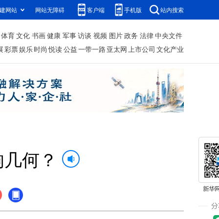
建网站
网站无障碍
客户端
手机版
站内搜索
体育
文化
书画
健康
军事
访谈
视频
图片
政务
法律
中央文件
展
彩票
娱乐
时尚
悦读
公益
一带一路
亚太网
上市公司
文化产业
响几何？