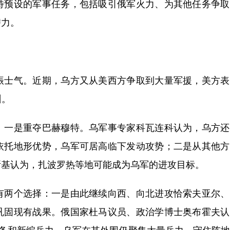
预设的军事任务，包括吸引俄军火力、为其他任务争取
潜力。
士气。近期，乌方又从美西方争取到大量军援，美方表
训。
一是重夺巴赫穆特。乌军事专家科瓦连科认为，乌方还
依托地形优势，乌军可居高临下发动攻势；二是从其他方
斯基认为，扎波罗热等地可能成为乌军的进攻目标。
两个选择：一是由此继续向西、向北进攻恰索夫亚尔、
巩固现有战果。俄国家杜马议员、政治学博士奥布霍夫认
储备和新编兵力，乌军在其外围仍聚集大量兵力，守住阵