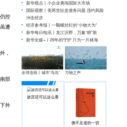
新华视点丨
小企业勇闯国际大市场
国际观察丨
美两党扯皮债务问题 违约风险
仍控
冲击经济
经济参考报丨
一颗螺丝钉的“小物大为”
市虽遭
新华每日电讯丨
龙江沃野，万象“耕”新
新华全媒+丨
29年的守护 只为一片林海
外，
全球连线丨城市“鸟岛”
万物之声
南部
故宫还可以这么看
下外
微不足道的一切