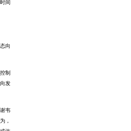
时间
态向
控制
向发
谢韦
为，
地或许