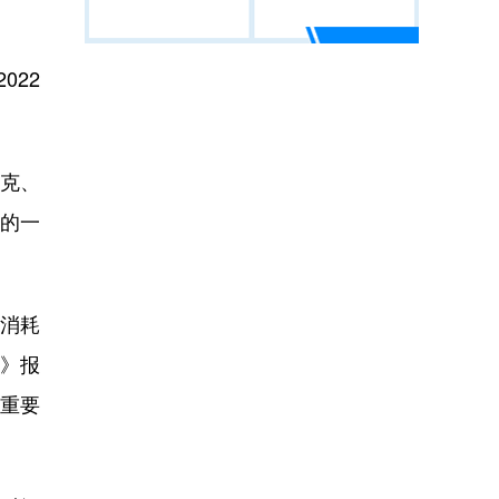
22
克、
的一
消耗
》报
为重要