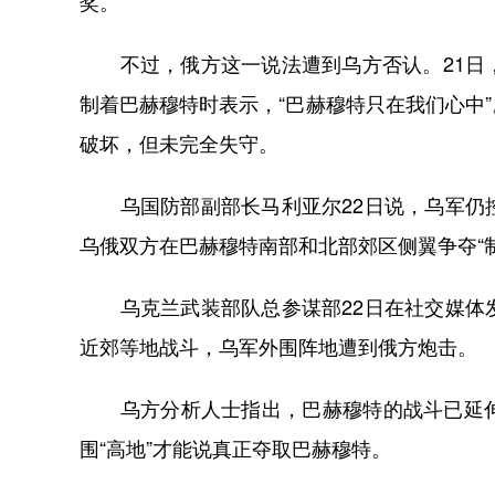
奖。
不过，俄方这一说法遭到乌方否认。21日，
制着巴赫穆特时表示，“巴赫穆特只在我们心中
破坏，但未完全失守。
乌国防部副部长马利亚尔22日说，乌军仍控
乌俄双方在巴赫穆特南部和北部郊区侧翼争夺“
乌克兰武装部队总参谋部22日在社交媒体发
近郊等地战斗，乌军外围阵地遭到俄方炮击。
乌方分析人士指出，巴赫穆特的战斗已延伸
围“高地”才能说真正夺取巴赫穆特。