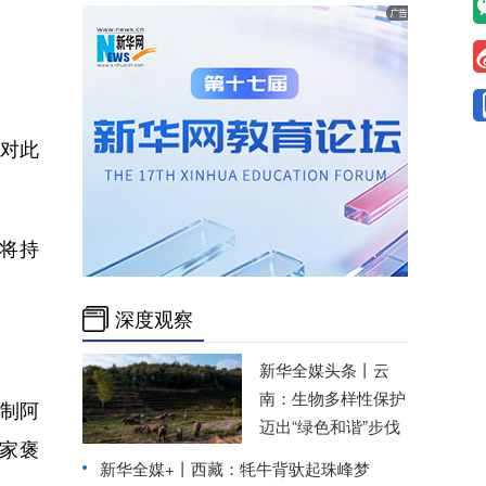
对此
将持
深度观察
新华全媒头条丨
云
南：生物多样性保护
制阿
迈出“绿色和谐”步伐
家褒
新华全媒+丨
西藏：牦牛背驮起珠峰梦