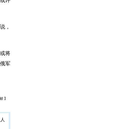
说，
或将
俄军
頔 】
人