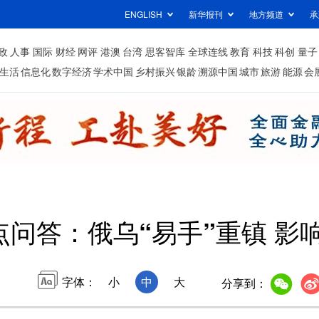
ENGLISH
新华报刊
地方频道
承
政
人事
国际
财经
网评
港澳
台湾
思客智库
全球连线
教育
科技
科创
量子
生活
信息化
数字经济
学术中国
乡村振兴
银龄
溯源中国
城市
旅游
能源
会
点问答：俄乌“易手”重镇 影
字体：
小
中
大
分享到：