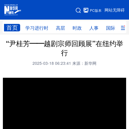
手机版
网站无障碍
PC版本
网站地图
首页
学习进行时
高层
时政
人事
国际
财
“尹桂芳——越剧宗师回顾展”在纽约举
学习进行时
高层
时政
人事
行
国际
财经
网评
港澳
2025-03-18 06:23:41
来源：新华网
台湾
思客智库
全球连线
教育
科技
科创
量子
体育
文化
书画
健康
军事
访谈
视频
图片
政务
法律
中央文件
金融
汽车
食品
人居
信息化
数字经济