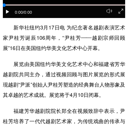
学术中国
乡村振兴
银龄
溯源中国
0:00
/0:00
城市
旅游
能源
会展
新华社纽约3月17日电 为纪念著名越剧表演艺术
彩票
娱乐
时尚
悦读
家尹桂芳诞辰106周年，“尹桂芳——越剧宗师回顾
公益
一带一路
亚太网
上市公司
展”16日在美国纽约华美文化艺术中心开幕。
文化产业
展览由美国纽约华美文化艺术中心和福建省芳华
越剧院共同主办，通过视频回顾与图片展览的形式展
地方频道
现越剧“尹派”创始人尹桂芳塑造的经典舞台人物形象及
北京
天津
河北
山西
其卓越的艺术成就。展览将于4月10日闭幕。
辽宁
吉林
上海
江苏
福建芳华越剧院院长郑全在视频致辞中表示，尹
浙江
安徽
福建
江西
桂芳培养了一代代越剧艺术家，为传统戏曲的传承与