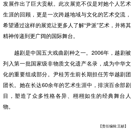
山东
河南
湖北
湖南
发展作出了巨大贡献。此次展览不仅是对她个人艺术
生涯的回顾，更是一次跨越地域与文化的艺术交流，
广东
广西
海南
重庆
希望通过这样的展览让更多人了解“尹派”艺术，并将其
四川
贵州
云南
西藏
精神传递到更广阔的国际舞台。
陕西
甘肃
青海
宁夏
新疆
内蒙古
黑龙江
越剧是中国五大戏曲剧种之一。2006年，越剧被
列入第一批国家级非物质文化遗产名录，成为中华文
多语种频道
化的重要组成部分。尹桂芳生前长期担任芳华越剧团
团长。她在长达60余年的艺术生涯中，排演百余部剧
English
Español
Français
عربى
目，塑造了众多性格各异、栩栩如生的经典舞台人
Русский язык
日本語
한국어
物。
Deutsch
Português
【责任编辑:王頔】