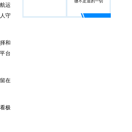
微不足道的一切
航运
他人守
择和
平台
次留在
看极