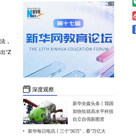
玩法，
出“Z
深度观察
新华全媒头条丨
我国
加快绘就高水平科技
自立自强新图景
新华每日电讯丨
三个“30万”，看“万亿大