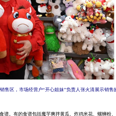
具销售区，市场经营户“开心姐妹”负责人张火清展示销售
饭食谱。有的食谱包括魔芋爽拌黄瓜、炸鸡米花、螺蛳粉