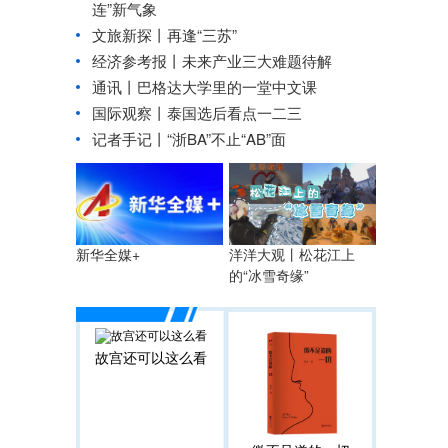
连”新气象
文旅新探丨再逢“三苏”
经济参考报丨
未来产业三大难题待解
通讯丨巴格达大学里的一堂中文课
国际观察丨
泰国选后看点一二三
记者手记丨“浙BA”不止“AB”面
洋洋大观丨松花江上
新华全媒+
的“冰雪奇缘”
故宫还可以这么看