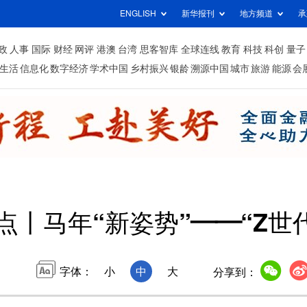
ENGLISH
新华报刊
地方频道
承
政
人事
国际
财经
网评
港澳
台湾
思客智库
全球连线
教育
科技
科创
量子
生活
信息化
数字经济
学术中国
乡村振兴
银龄
溯源中国
城市
旅游
能源
会
点丨马年“新姿势”——“Z世
字体：
小
中
大
分享到：