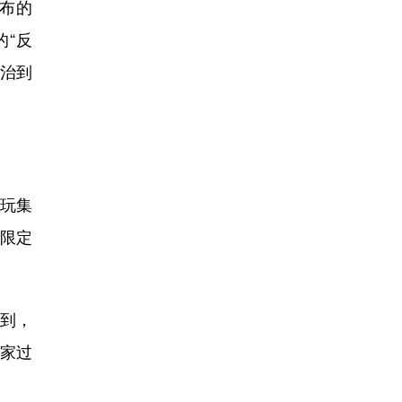
布的
的“反
长治到
玩集
春限定
到，
老家过