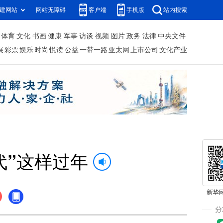
建网站
网站无障碍
客户端
手机版
站内搜索
体育
文化
书画
健康
军事
访谈
视频
图片
政务
法律
中央文件
展
彩票
娱乐
时尚
悦读
公益
一带一路
亚太网
上市公司
文化产业
代”这样过年