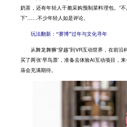
奶茶，还有年轻人干脆采购预制菜料理包。“不
下”……不少年轻人如是评论。
玩法翻新：“赛博”过年与文化寻年
从舞龙舞狮“穿越”到VR互动世界，在前沿
买了两张‘早鸟票’，准备去体验AI互动项目，来一
庙会充满期待。