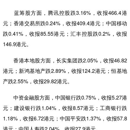
学术中国
乡村振兴
银龄
溯源中国
蓝筹股方面，腾讯控股跌3.16%，收报466.4港
元；香港交易所跌0.24%，收报409.4港元；中国移动
城市
旅游
能源
会展
跌0.41%，收报85.55港元；汇丰控股跌0.2%，收报
彩票
娱乐
时尚
悦读
146.9港元。
公益
一带一路
亚太网
上市公司
香港本地股方面，长实集团跌2.05%，收报46.82
文化产业
港元；新鸿基地产跌2.89%，收报124.2港元；恒基地
产跌2.55%，收报29.82港元。
地方频道
北京
天津
河北
山西
中资金融股方面，中国银行跌0.75%，收报5.27港
辽宁
吉林
上海
江苏
元；建设银行跌1.04%，收报8.57港元；工商银行跌
1.18%，收报6.72港元；中国平安跌1.37%，收报57.8
浙江
安徽
福建
江西
港元；中国人寿跌2.04%，收报27.9港元。