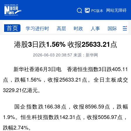
手机版
网站无障碍
PC版本
网站地图
首页
学习进行时
高层
时政
人事
国际
财
港股3日跌1.56% 收报25633.21点
学习进行时
高层
时政
人事
2026-06-03 20:38:57
来源：新华网
国际
财经
网评
港澳
新华社香港6月3日电 香港恒生指数3日跌405.11
台湾
思客智库
全球连线
教育
点，跌幅1.56%，收报25633.21点。全日主板成交
科技
科创
量子
体育
3229.21亿港元。
文化
书画
健康
军事
访谈
视频
图片
政务
国企指数跌166.38点，收报8596.59点，跌幅
1.9%。恒生科技指数跌142.31点，收报5056.97点，
法律
中央文件
金融
汽车
跌幅2.74%。
食品
人居
信息化
数字经济