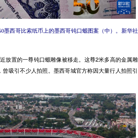
50墨西哥比索纸币上的墨西哥钝口螈图案（中）。新华
近放置的一尊钝口螈雕像被移走。这尊2米多高的金属雕
球，曾吸引不少人拍照。墨西哥城官方称因大量行人拍照