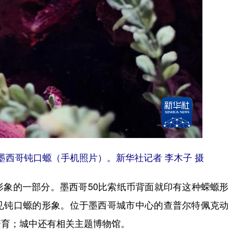
西哥钝口螈（手机照片）。新华社记者 李木子 摄
的一部分。墨西哥50比索纸币背面就印有这种蝾螈形
见钝口螈的形象。位于墨西哥城市中心的查普尔特佩克动
繁育；城中还有相关主题博物馆。