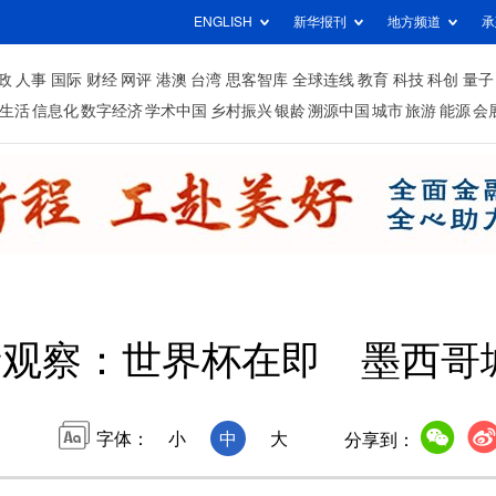
ENGLISH
新华报刊
地方频道
承
政
人事
国际
财经
网评
港澳
台湾
思客智库
全球连线
教育
科技
科创
量子
生活
信息化
数字经济
学术中国
乡村振兴
银龄
溯源中国
城市
旅游
能源
会
观察：世界杯在即 墨西哥城
字体：
小
中
大
分享到：