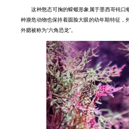
这种憨态可掬的蝾螈形象属于墨西哥钝口螈
种濒危动物也保持着圆脸大眼的幼年期特征，外
外腮被称为“六角恐龙”。