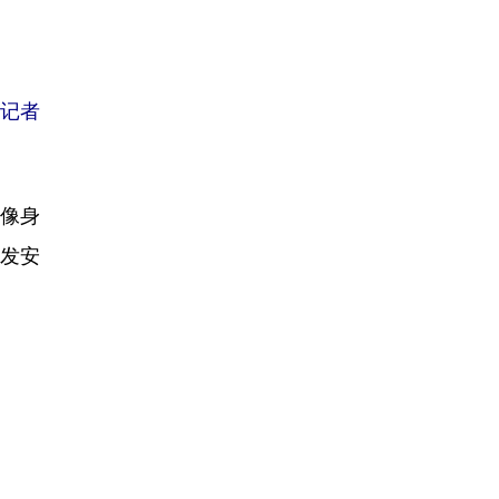
社记者
像身
引发安