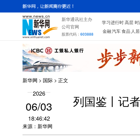
新华通讯社主办
学习进行时
高层
时
公司官网
金融
汽车
食品
人居
股票代码：
603888
新华网
>
国际
> 正文
2026
列国鉴丨记者
06/03
18:46:42
来源：新华网