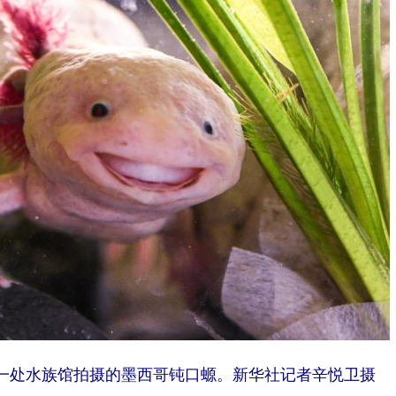
城一处水族馆拍摄的墨西哥钝口螈。新华社记者辛悦卫摄