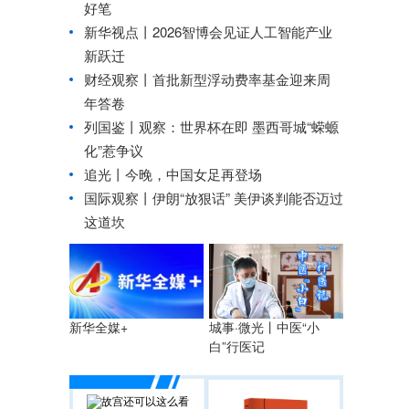
好笔
新华视点丨
2026智博会见证人工智能产业
新跃迁
财经观察丨
首批新型浮动费率基金迎来周
年答卷
列国鉴丨观察：世界杯在即 墨西哥城“蝾螈
化”惹争议
追光丨
今晚，中国女足再登场
国际观察丨
伊朗“放狠话” 美伊谈判能否迈过
这道坎
城事·微光丨中医“小
新华全媒+
白”行医记