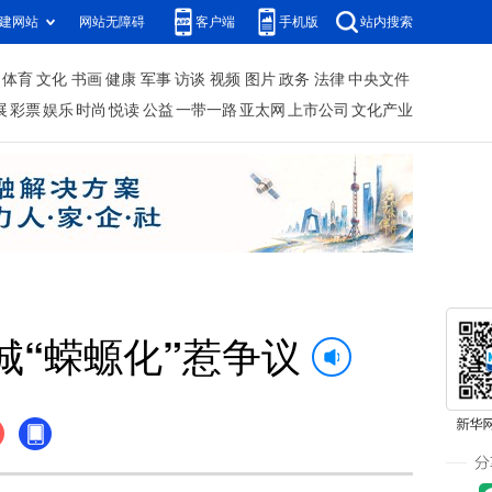
建网站
网站无障碍
客户端
手机版
站内搜索
体育
文化
书画
健康
军事
访谈
视频
图片
政务
法律
中央文件
展
彩票
娱乐
时尚
悦读
公益
一带一路
亚太网
上市公司
文化产业
“蝾螈化”惹争议