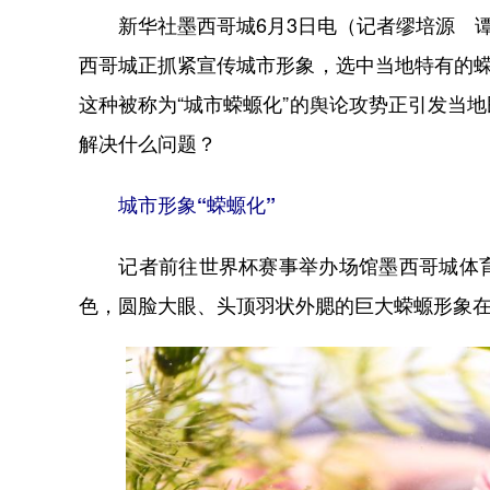
新华社墨西哥城6月3日电（记者缪培源 谭
西哥城正抓紧宣传城市形象，选中当地特有的蝾
这种被称为“城市蝾螈化”的舆论攻势正引发当
解决什么问题？
城市形象“蝾螈化”
记者前往世界杯赛事举办场馆墨西哥城体育
色，圆脸大眼、头顶羽状外腮的巨大蝾螈形象