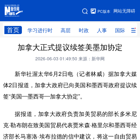
手机版
网站无障碍
PC版本
网站地图
首页
学习进行时
高层
时政
人事
国际
财
加拿大正式提议续签美墨加协定
学习进行时
高层
时政
人事
2026-06-03 01:49:50
来源：新华网
国际
财经
网评
港澳
新华社渥太华6月2日电（记者林威）据加拿大媒
台湾
思客智库
全球连线
教育
体2日报道，加拿大政府已向美国和墨西哥政府提议续
科技
科创
量子
体育
签“美国—墨西哥—加拿大协定”。
文化
书画
健康
军事
访谈
视频
图片
政务
据报道，加拿大政府负责加美贸易的部长多米尼
克·勒布朗在致美国贸易代表贾米森·格里尔和墨西哥经
法律
中央文件
金融
汽车
济部长马塞洛·埃布拉德的信中建议，将这一自由贸易
食品
人居
信息化
数字经济