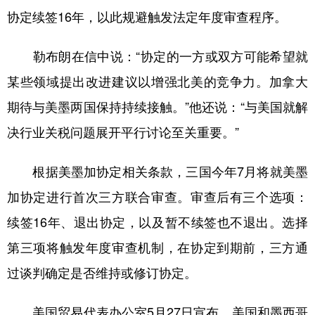
协定续签16年，以此规避触发法定年度审查程序。
学术中国
乡村振兴
银龄
溯源中国
勒布朗在信中说：“协定的一方或双方可能希望就
城市
旅游
能源
会展
某些领域提出改进建议以增强北美的竞争力。加拿大
彩票
娱乐
时尚
悦读
期待与美墨两国保持持续接触。”他还说：“与美国就解
公益
一带一路
亚太网
上市公司
决行业关税问题展开平行讨论至关重要。”
文化产业
根据美墨加协定相关条款，三国今年7月将就美墨
加协定进行首次三方联合审查。审查后有三个选项：
地方频道
续签16年、退出协定，以及暂不续签也不退出。选择
北京
天津
河北
山西
第三项将触发年度审查机制，在协定到期前，三方通
辽宁
吉林
上海
江苏
过谈判确定是否维持或修订协定。
浙江
安徽
福建
江西
美国贸易代表办公室5月27日宣布，美国和墨西哥