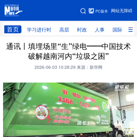
手机版
网站无障碍
PC版本
网站地图
首页
学习进行时
高层
时政
人事
国际
财
通讯丨填埋场里“生”绿电——中国技术
学习进行时
高层
时政
人事
破解越南河内“垃圾之困”
国际
财经
网评
港澳
2026-06-03 10:28:29
来源：新华网
台湾
思客智库
全球连线
教育
科技
科创
量子
体育
文化
书画
健康
军事
访谈
视频
图片
政务
法律
中央文件
金融
汽车
食品
人居
信息化
数字经济