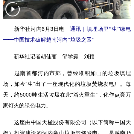
学术中国
乡村振兴
银龄
溯源中国
城市
旅游
能源
会展
新华社河内6月3日电
通讯｜填埋场里“生”绿电
彩票
娱乐
时尚
悦读
——中国技术破解越南河内“垃圾之困”
公益
一带一路
亚太网
上市公司
新华社记者胡佳丽 邹学冕 刘颍
文化产业
越南首都河内市郊，曾经堆积如山的垃圾填埋
场，如今“生”出了一座现代化的垃圾焚烧发电厂。每
地方频道
天，约5000吨生活垃圾在此“浴火重生”，化作点亮万
北京
天津
河北
山西
家灯火的绿色电力。
辽宁
吉林
上海
江苏
这座由中国天楹股份有限公司（以下简称中国天
浙江
安徽
福建
江西
楹）投资建设的河内朔山垃圾焚烧发电厂，是越南乃