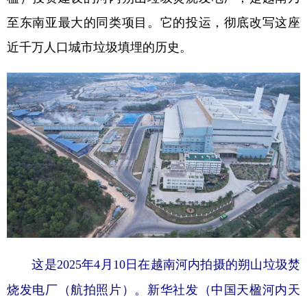
山东
河南
湖北
湖南
至东南亚最大的同类项目。它的投运，彻底改写这座
广东
广西
海南
重庆
近千万人口城市垃圾填埋的历史。
四川
贵州
云南
西藏
陕西
甘肃
青海
宁夏
新疆
内蒙古
黑龙江
多语种频道
English
Español
Français
عربى
Русский язык
日本語
한국어
Deutsch
Português
这是2025年4月10日在越南河内拍摄的朔山垃圾焚
烧发电厂（航拍照片）。新华社发（中国天楹河内天