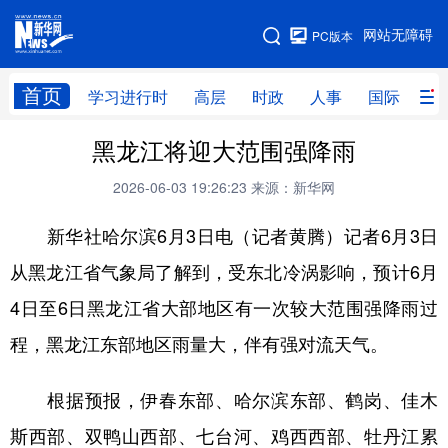
手机版
网站无障碍
PC版本
网站地图
首页
学习进行时
高层
时政
人事
国际
财
黑龙江将迎大范围强降雨
学习进行时
高层
时政
人事
2026-06-03 19:26:23
来源：新华网
国际
财经
网评
港澳
新华社哈尔滨6月3日电（记者黄腾）记者6月3日
台湾
思客智库
全球连线
教育
从黑龙江省气象局了解到，受东北冷涡影响，预计6月
科技
科创
量子
体育
4日至6日黑龙江省大部地区有一次较大范围强降雨过
文化
书画
健康
军事
程，黑龙江东部地区雨量大，伴有强对流天气。
访谈
视频
图片
政务
根据预报，伊春东部、哈尔滨东部、鹤岗、佳木
法律
中央文件
金融
汽车
斯西部、双鸭山西部、七台河、鸡西西部、牡丹江累
食品
人居
信息化
数字经济