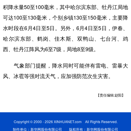
积降水量50至100毫米，其中哈尔滨东部、牡丹江局地
学术中国
乡村振兴
银龄
溯源中国
可达100至130毫米，个别乡镇130至150毫米，主要降
城市
旅游
能源
会展
水时段在6月4日至5日。另外，6月4日至5日，伊春、
彩票
娱乐
时尚
悦读
哈尔滨东部、鹤岗、佳木斯、双鸭山、七台河、鸡
公益
一带一路
亚太网
上市公司
西、牡丹江阵风为6至7级，局地8至9级。
文化产业
气象部门提醒，降水同时可能伴有雷电、雷暴大
风、冰雹等强对流天气，应加强防范次生灾害。
地方频道
北京
天津
河北
【责任编辑:赵阳】
山西
辽宁
吉林
上海
江苏
浙江
安徽
福建
江西
Copyright © 2000 - 2026 XINHUANET.com All Rights Reserved.
制作单位：新华网股份有限公司 版权所有：新华网股份有限公司