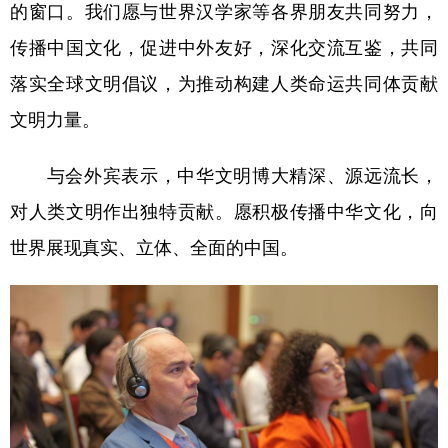
山东
河南
湖北
湖南
的窗口。我们愿与世界汉学家等各界朋友共同努力，
传播中国文化，促进中外友好，深化交流互鉴，共同
广东
广西
海南
重庆
落实全球文明倡议，为推动构建人类命运共同体贡献
四川
贵州
云南
西藏
文明力量。
陕西
甘肃
青海
宁夏
新疆
内蒙古
黑龙江
与会外宾表示，中华文明博大精深、源远流长，
对人类文明作出独特贡献。愿积极传播中华文化，向
多语种频道
世界展现真实、立体、全面的中国。
English
Español
Français
عربى
Русский язык
日本語
한국어
Deutsch
Português