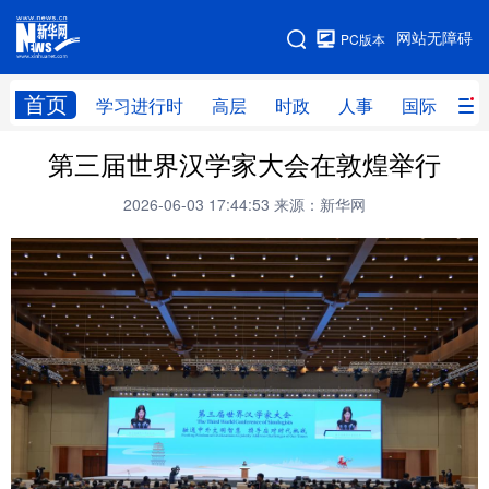
手机版
网站无障碍
PC版本
网站地图
首页
学习进行时
高层
时政
人事
国际
财
第三届世界汉学家大会在敦煌举行
学习进行时
高层
时政
人事
2026-06-03 17:44:53
来源：新华网
国际
财经
网评
港澳
台湾
思客智库
全球连线
教育
科技
科创
量子
体育
文化
书画
健康
军事
访谈
视频
图片
政务
法律
中央文件
金融
汽车
食品
人居
信息化
数字经济