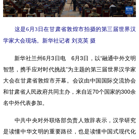
学术中国
乡村振兴
银龄
溯源中国
城市
旅游
能源
会展
这是6月3日在甘肃省敦煌市拍摄的第三届世界汉
彩票
娱乐
时尚
悦读
学家大会现场。新华社记者 刘克英 摄
公益
一带一路
亚太网
上市公司
新华社兰州6月3日电 6月3日，以“融通中外文明
文化产业
智慧，携手应对时代挑战”为主题的第三届世界汉学家
大会在甘肃省敦煌市开幕。会议由中国国际交流协会
地方频道
和甘肃省人民政府共同主办，来自近70个国家的300余
北京
天津
河北
山西
名中外代表参加。
辽宁
吉林
上海
江苏
中共中央对外联络部负责人致辞表示，汉学研究
浙江
安徽
福建
江西
是读懂中华文明的重要路径，也是读懂中国式现代化