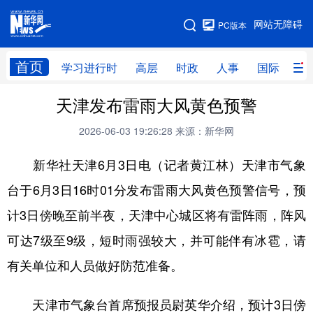
手机版
网站无障碍
PC版本
网站地图
首页
学习进行时
高层
时政
人事
国际
财
天津发布雷雨大风黄色预警
学习进行时
高层
时政
人事
2026-06-03 19:26:28
来源：新华网
国际
财经
网评
港澳
新华社天津6月3日电（记者黄江林）天津市气象
台湾
思客智库
全球连线
教育
台于6月3日16时01分发布雷雨大风黄色预警信号，预
科技
科创
量子
体育
计3日傍晚至前半夜，天津中心城区将有雷阵雨，阵风
文化
书画
健康
军事
可达7级至9级，短时雨强较大，并可能伴有冰雹，请
访谈
视频
图片
政务
有关单位和人员做好防范准备。
法律
中央文件
金融
汽车
天津市气象台首席预报员尉英华介绍，预计3日傍
食品
人居
信息化
数字经济