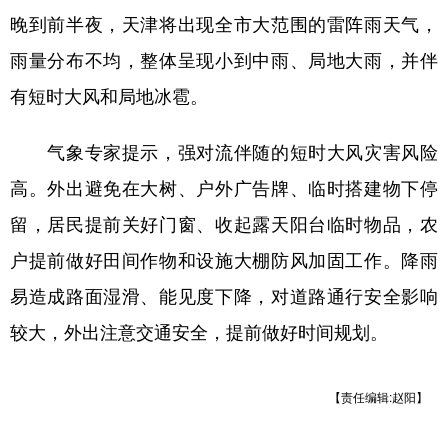
晚到前半夜，天津将出现全市大范围的雷阵雨天气，
学术中国
乡村振兴
银龄
溯源中国
雨量分布不均，整体呈现小到中雨、局地大雨，并伴
城市
旅游
能源
会展
有短时大风和局地冰雹。
彩票
娱乐
时尚
悦读
气象专家提示，强对流伴随的短时大风灾害风险
公益
一带一路
亚太网
上市公司
高。外出避免在大树、户外广告牌、临时搭建物下停
文化产业
留，居民提前关好门窗、收起露天阳台临时物品，农
户提前做好田间作物和设施大棚防风加固工作。降雨
地方频道
易造成路面湿滑、能见度下降，对道路通行安全影响
北京
天津
河北
山西
较大，外出注意交通安全，提前做好时间规划。
辽宁
吉林
上海
江苏
【责任编辑:赵阳】
浙江
安徽
福建
江西