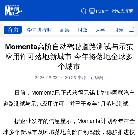
手机版
网站无障碍
PC版本
网站地图
首页
学习进行时
高层
时政
人事
国际
财
Momenta高阶自动驾驶道路测试与示范
学习进行时
高层
时政
人事
应用许可落地新城市 今年将落地全球多
国际
财经
网评
港澳
个城市
台湾
思客智库
全球连线
教育
2026-06-03 10:30:26
来源：新华网
科技
科创
量子
体育
日前，Momenta已正式获得无锡市智能网联汽车
文化
书画
健康
军事
道路测试与示范应用许可，并已于今年1月落地测试。
访谈
视频
图片
政务
据企业发布的信息显示，Momenta计划今年在全
法律
中央文件
金融
汽车
球多个新城市及区域落地高阶自动驾驶，稳步推进技
食品
人居
信息化
数字经济