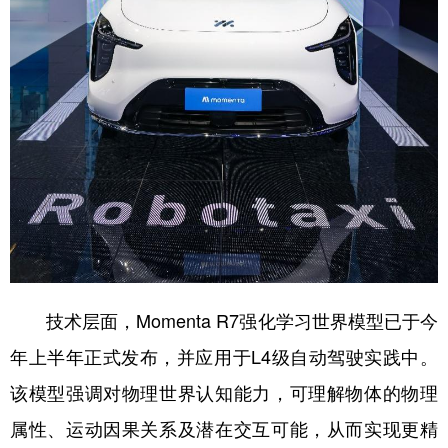
山东
河南
湖北
湖南
广东
广西
海南
重庆
四川
贵州
云南
西藏
陕西
甘肃
青海
宁夏
新疆
内蒙古
黑龙江
多语种频道
English
Español
Français
عربى
技术层面，Momenta R7强化学习世界模型已于今
Русский язык
日本語
한국어
年上半年正式发布，并应用于L4级自动驾驶实践中。
Deutsch
Português
该模型强调对物理世界认知能力，可理解物体的物理
属性、运动因果关系及潜在交互可能，从而实现更精