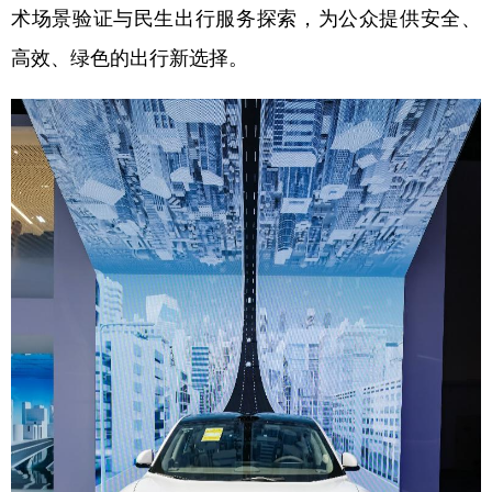
术场景验证与民生出行服务探索，为公众提供安全、
学术中国
乡村振兴
银龄
溯源中国
高效、绿色的出行新选择。
城市
旅游
能源
会展
彩票
娱乐
时尚
悦读
公益
一带一路
亚太网
上市公司
文化产业
地方频道
北京
天津
河北
山西
辽宁
吉林
上海
江苏
浙江
安徽
福建
江西