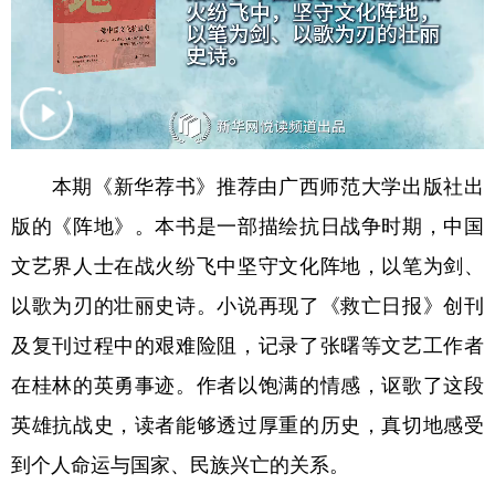
山东
河南
湖北
湖南
广东
广西
海南
重庆
四川
贵州
云南
西藏
陕西
甘肃
青海
宁夏
本期《新华荐书》推荐由广西师范大学出版社出
新疆
内蒙古
黑龙江
版的《阵地》。本书是一部描绘抗日战争时期，中国
文艺界人士在战火纷飞中坚守文化阵地，以笔为剑、
多语种频道
以歌为刃的壮丽史诗。小说再现了《救亡日报》创刊
English
Español
Français
عربى
及复刊过程中的艰难险阻，记录了张曙等文艺工作者
Русский язык
日本語
한국어
在桂林的英勇事迹。作者以饱满的情感，讴歌了这段
Deutsch
Português
英雄抗战史，读者能够透过厚重的历史，真切地感受
到个人命运与国家、民族兴亡的关系。