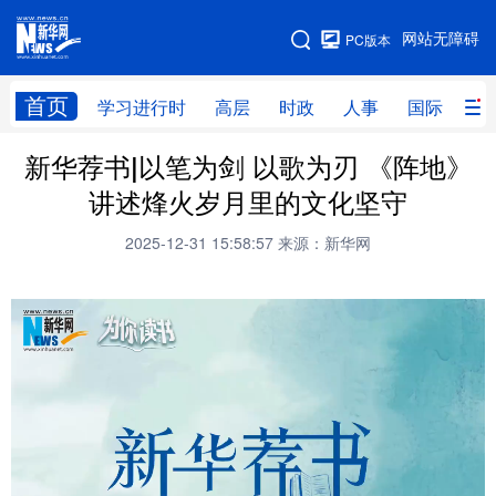
手机版
网站无障碍
PC版本
网站地图
首页
学习进行时
高层
时政
人事
国际
财
新华荐书|以笔为剑 以歌为刃 《阵地》
学习进行时
高层
时政
人事
讲述烽火岁月里的文化坚守
国际
财经
网评
港澳
2025-12-31 15:58:57
来源：新华网
台湾
思客智库
全球连线
教育
科技
科创
量子
体育
文化
书画
健康
军事
访谈
视频
图片
政务
法律
中央文件
金融
汽车
食品
人居
信息化
数字经济