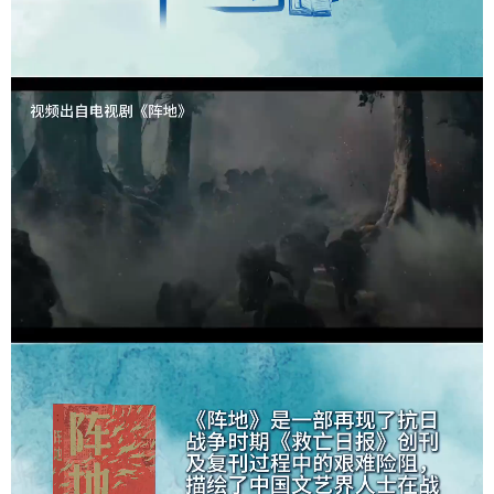
学术中国
乡村振兴
银龄
溯源中国
城市
旅游
能源
会展
彩票
娱乐
时尚
悦读
公益
一带一路
亚太网
上市公司
文化产业
地方频道
北京
天津
河北
山西
辽宁
吉林
上海
江苏
浙江
安徽
福建
江西