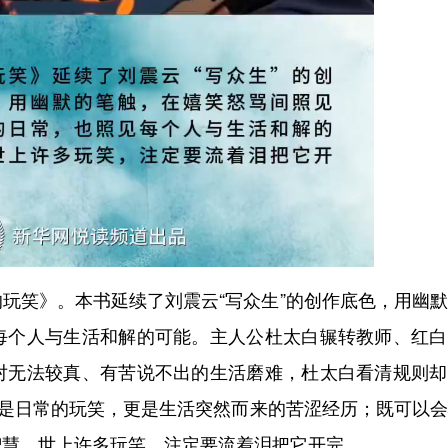
笑》。本书延续了刘震云“写众生”的创作底色，用幽默
每个人与生活和解的可能。主人公杜太白辗转教师、红白
对无法较真、有苦说不出的生活磨难，杜太白看清规则却
既是日常的玩笑，更是生活突然而来的苦涩经历；既可以
智慧。世上许多玩笑，注定要流着泪把它开完。