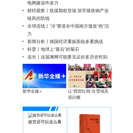
电网建设咋发力
财经观察丨
焦煤期权登场 筑牢煤焦钢产业
链风控防线
全球连线丨
“冷”赛道在中国南方激发“热”活
力
新闻分析丨德国经济重振面临多重挑战
科普丨地球上“最后”的菊石
追光丨
这届澳网可能要见证好多历史时刻
让“西部红烛”在雪域高
新华全媒+
原闪耀
故宫还可以这么看