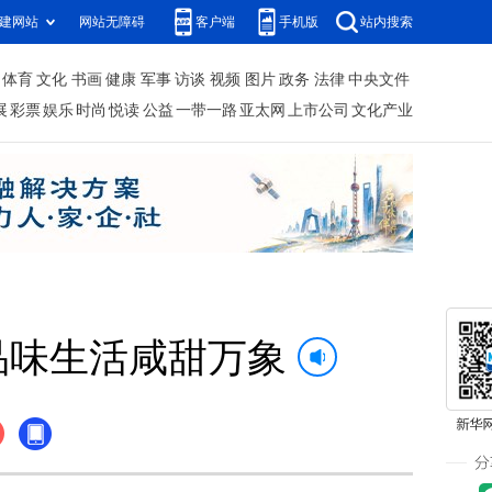
建网站
网站无障碍
客户端
手机版
站内搜索
体育
文化
书画
健康
军事
访谈
视频
图片
政务
法律
中央文件
展
彩票
娱乐
时尚
悦读
公益
一带一路
亚太网
上市公司
文化产业
品味生活咸甜万象