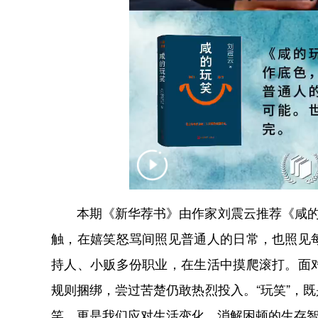
本期《新华荐书》由作家刘震云推荐《咸的玩
触，在嬉笑怒骂间照见普通人的日常，也照见
持人、小贩多份职业，在生活中摸爬滚打。面
规则捆绑，尝过苦楚仍敢热烈投入。“玩笑”，
笑，更是我们应对生活变化、消解困顿的生存