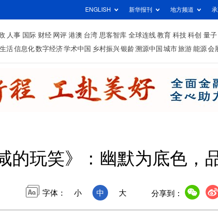
ENGLISH
新华报刊
地方频道
承
政
人事
国际
财经
网评
港澳
台湾
思客智库
全球连线
教育
科技
科创
量子
生活
信息化
数字经济
学术中国
乡村振兴
银龄
溯源中国
城市
旅游
能源
会
《咸的玩笑》：幽默为底色，
字体：
小
中
大
分享到：