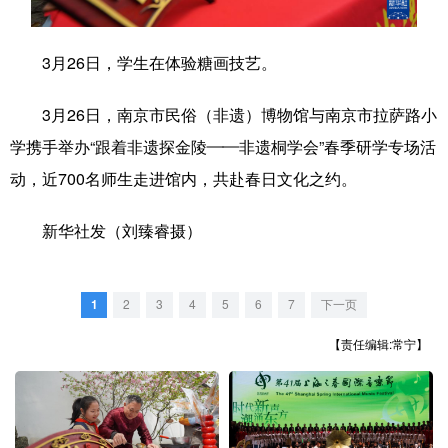
学术中国
乡村振兴
银龄
溯源中国
3月26日，学生在体验糖画技艺。
城市
旅游
能源
会展
3月26日，南京市民俗（非遗）博物馆与南京市拉萨路小
彩票
娱乐
时尚
悦读
学携手举办“跟着非遗探金陵——非遗桐学会”春季研学专场活
公益
一带一路
亚太网
上市公司
动，近700名师生走进馆内，共赴春日文化之约。
文化产业
新华社发（刘臻睿摄）
地方频道
1
2
3
4
5
6
7
下一页
北京
天津
河北
山西
【责任编辑:常宁】
辽宁
吉林
上海
江苏
浙江
安徽
福建
江西