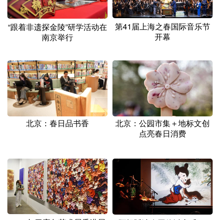
山东
河南
湖北
湖南
广东
广西
海南
重庆
第41届上海之春国际音乐节
“跟着非遗探金陵”研学活动在
开幕
南京举行
四川
贵州
云南
西藏
陕西
甘肃
青海
宁夏
新疆
内蒙古
黑龙江
多语种频道
北京：公园市集＋地标文创
北京：春日品书香
点亮春日消费
English
Español
Français
عربى
Русский язык
日本語
한국어
Deutsch
Português