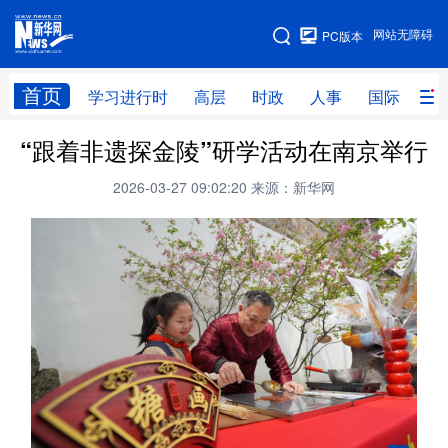
手机版
网站无障碍
PC版本
网站地图
首页
学习进行时
高层
时政
人事
国际
财
“跟着非遗探金陵”研学活动在南京举行
学习进行时
高层
时政
人事
2026-03-27 09:02:20
来源：新华网
国际
财经
网评
港澳
台湾
思客智库
全球连线
教育
科技
科创
量子
体育
文化
书画
健康
军事
访谈
视频
图片
政务
法律
中央文件
金融
汽车
食品
人居
信息化
数字经济