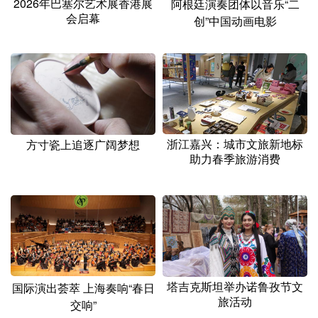
2026年巴塞尔艺术展香港展
阿根廷演奏团体以音乐“二
会启幕
创”中国动画电影
浙江嘉兴：城市文旅新地标
方寸瓷上追逐广阔梦想
助力春季旅游消费
塔吉克斯坦举办诺鲁孜节文
国际演出荟萃 上海奏响“春日
旅活动
交响”