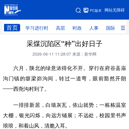
手机版
网站无障碍
PC版本
网站地图
首页
学习进行时
高层
时政
人事
国际
财
采煤沉陷区“种”出好日子
学习进行时
高层
时政
人事
2026-06-11 11:28:07
来源：新华网
国际
财经
网评
港澳
六月，陕北的绿意浓得化不开。穿行在府谷县庙
台湾
思客智库
全球连线
教育
沟门镇的塬梁峁沟间，转过一道弯，眼前豁然开朗
科技
科创
量子
体育
——西尧沟村到了。
文化
书画
健康
军事
访谈
视频
图片
政务
一排排新居，白墙灰瓦，依山就势；一栋栋温室
大棚，银光闪烁，向远方铺展；不远处，校园里书声
法律
中央文件
金融
汽车
琅琅，和着山风，清脆入耳。
食品
人居
信息化
数字经济