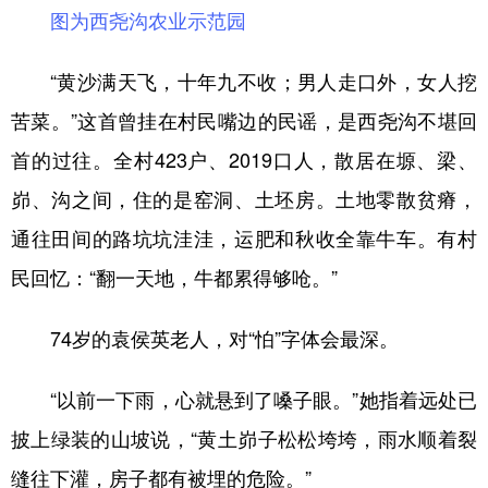
山东
河南
湖北
湖南
图为西尧沟农业示范园
广东
广西
海南
重庆
“黄沙满天飞，十年九不收；男人走口外，女人挖
四川
贵州
云南
西藏
苦菜。”这首曾挂在村民嘴边的民谣，是西尧沟不堪回
陕西
甘肃
青海
宁夏
首的过往。全村423户、2019口人，散居在塬、梁、
新疆
内蒙古
黑龙江
峁、沟之间，住的是窑洞、土坯房。土地零散贫瘠，
通往田间的路坑坑洼洼，运肥和秋收全靠牛车。有村
多语种频道
民回忆：“翻一天地，牛都累得够呛。”
English
Español
Français
عربى
74岁的袁侯英老人，对“怕”字体会最深。
Русский язык
日本語
한국어
“以前一下雨，心就悬到了嗓子眼。”她指着远处已
Deutsch
Português
披上绿装的山坡说，“黄土峁子松松垮垮，雨水顺着裂
缝往下灌，房子都有被埋的危险。”