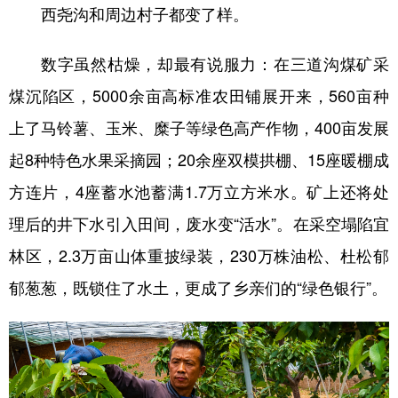
西尧沟和周边村子都变了样。
数字虽然枯燥，却最有说服力：在三道沟煤矿采
煤沉陷区，5000余亩高标准农田铺展开来，560亩种
上了马铃薯、玉米、糜子等绿色高产作物，400亩发展
起8种特色水果采摘园；20余座双模拱棚、15座暖棚成
方连片，4座蓄水池蓄满1.7万立方米水。矿上还将处
理后的井下水引入田间，废水变“活水”。在采空塌陷宜
林区，2.3万亩山体重披绿装，230万株油松、杜松郁
郁葱葱，既锁住了水土，更成了乡亲们的“绿色银行”。