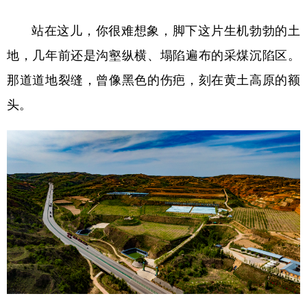
学术中国
乡村振兴
银龄
溯源中国
站在这儿，你很难想象，脚下这片生机勃勃的土
地，几年前还是沟壑纵横、塌陷遍布的采煤沉陷区。
城市
旅游
能源
会展
那道道地裂缝，曾像黑色的伤疤，刻在黄土高原的额
彩票
娱乐
时尚
悦读
头。
公益
一带一路
亚太网
上市公司
文化产业
地方频道
北京
天津
河北
山西
辽宁
吉林
上海
江苏
浙江
安徽
福建
江西