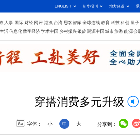
ENGLISH
新华报刊
地方频道
承
政
人事
国际
财经
网评
港澳
台湾
思客智库
全球连线
教育
科技
科创
量子
生活
信息化
数字经济
学术中国
乡村振兴
银龄
溯源中国
城市
旅游
能源
会
穿搭消费多元升级
字体：
小
中
大
分享到：