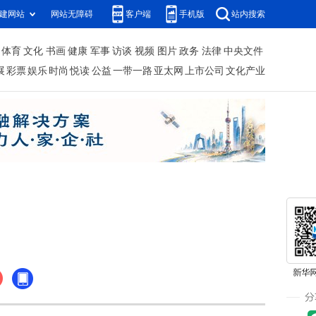
建网站
网站无障碍
客户端
手机版
站内搜索
体育
文化
书画
健康
军事
访谈
视频
图片
政务
法律
中央文件
展
彩票
娱乐
时尚
悦读
公益
一带一路
亚太网
上市公司
文化产业