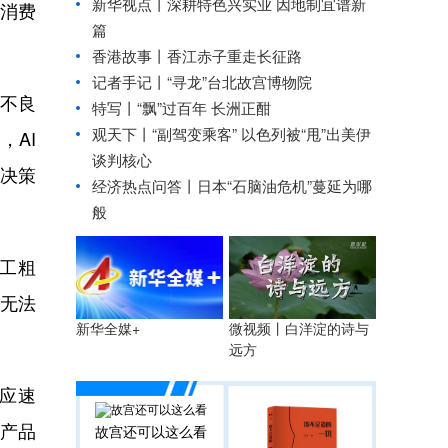
新华视点丨
深耕特色兴实业 因地制宜谱新
了消费
篇
香港故事丨香江赤子重走长征路
记者手记丨“寻龙”台北故宫博物院
不良
特写丨“飘”过百年 长洲正酣
观天下丨“副驾变乘客” 以色列被“甩”出美伊
，AI
谈判核心
助决策
经济热点问答丨日本“石脑油危机”蔓延为哪
般
工粗
无法
微视频丨白洋淀的诗与
新华全媒+
远方
应速
产品
故宫还可以这么看