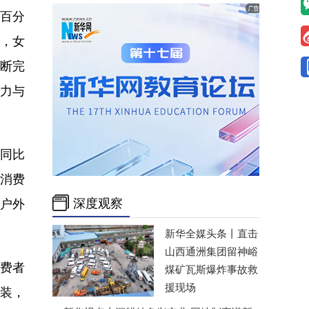
个百分
，女
不断完
力与
同比
消费
深度观察
户外
新华全媒头条丨
直击
山西通洲集团留神峪
费者
煤矿瓦斯爆炸事故救
援现场
下装，