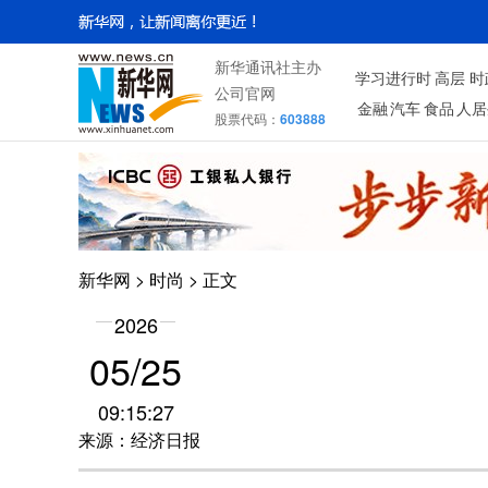
新华通讯社主办
学习进行时
高层
时
公司官网
金融
汽车
食品
人居
股票代码：
603888
新华网
>
时尚
> 正文
2026
05/25
09:15:27
来源：经济日报