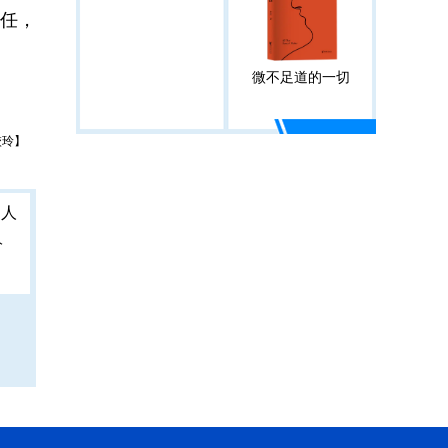
任，
。
微不足道的一切
校玲】
人