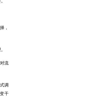
要。
择，
理。
对流
式调
变干