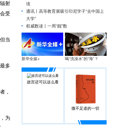
辐射
境
通讯丨高等教育展吸引印尼学子“去中国上
会受
大学”
权威数读丨一周“靓”数
但当
喝“洗澡水”的“海”？
新华全媒+
最多
故宫还可以这么看
者，
微不足道的一切
，为