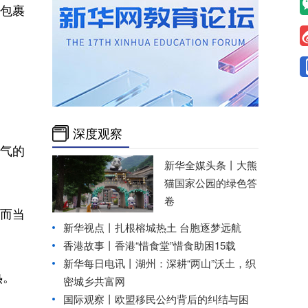
包裹
深度观察
气的
新华全媒头条丨
大熊
猫国家公园的绿色答
卷
；而当
新华视点丨
扎根榕城热土 台胞逐梦远航
香港故事丨
香港“惜食堂”惜食助困15载
新华每日电讯丨
湖州：深耕“两山”沃土，织
热。
密城乡共富网
国际观察丨
欧盟移民公约背后的纠结与困