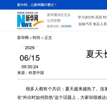
新华通讯社主办
学习进行时
高层
时
公司官网
金融
汽车
食品
人居
股票代码：
603888
新华网
>
时尚
> 正文
2026
夏天
06/15
09:30:24
来源：科普中国
很多人都有个共识：夏天越来越热了。连
在“外出时如何防热”这个话题上，大家却很难达