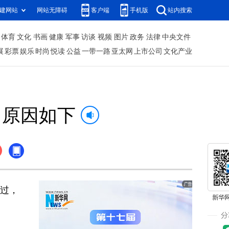
建网站
网站无障碍
客户端
手机版
站内搜索
体育
文化
书画
健康
军事
访谈
视频
图片
政务
法律
中央文件
展
彩票
娱乐
时尚
悦读
公益
一带一路
亚太网
上市公司
文化产业
，原因如下
过，