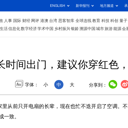
ENGLISH
新华报刊
地方频道
承
政
人事
国际
财经
网评
港澳
台湾
思客智库
全球连线
教育
科技
科创
量子
生活
信息化
数字经济
学术中国
乡村振兴
银龄
溯源中国
城市
旅游
能源
会
长时间出门，建议你穿红色
字体：
小
中
大
分享到：
家里从前只开电扇的长辈，现在也忙不迭开启了空调。不
成一致。