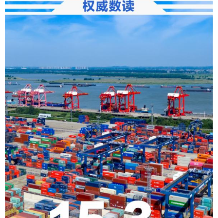
学术中国
乡村振兴
银龄
溯源中国
城市
旅游
能源
会展
彩票
娱乐
时尚
悦读
公益
一带一路
亚太网
上市公司
文化产业
地方频道
北京
天津
河北
山西
辽宁
吉林
上海
江苏
浙江
安徽
福建
江西