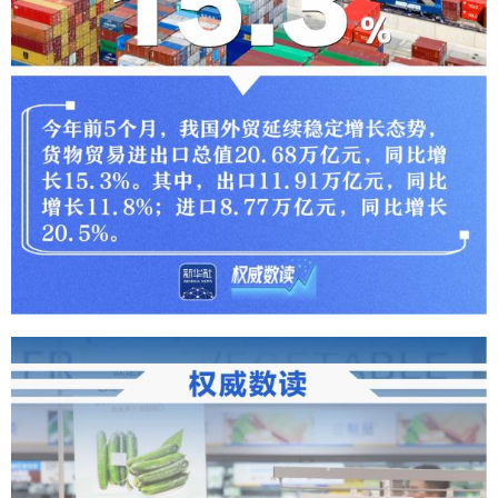
山东
河南
湖北
湖南
广东
广西
海南
重庆
四川
贵州
云南
西藏
陕西
甘肃
青海
宁夏
新疆
内蒙古
黑龙江
多语种频道
English
Español
Français
عربى
Русский язык
日本語
한국어
Deutsch
Português