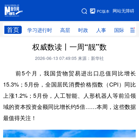
手机版
网站无障碍
PC版本
网站地图
首页
学习进行时
高层
时政
人事
国际
财
权威数读丨一周“靓”数
学习进行时
高层
时政
人事
2026-06-13 07:49:05
来源：新华社
国际
财经
网评
港澳
前5个月，我国货物贸易进出口总值同比增长
台湾
思客智库
全球连线
教育
15.3%；5月份，全国居民消费价格指数（CPI）同比
科技
科创
量子
体育
上涨1.2%；5月份，人工智能、人形机器人等前沿领
文化
书画
健康
军事
域的资本投资金额同比增长约5倍……本周，这些数据
访谈
视频
图片
政务
最值得关注！
法律
中央文件
金融
汽车
食品
人居
信息化
数字经济