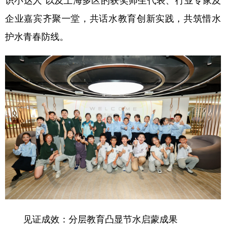
识小达人”以及上海多区的获奖师生代表、行业专家及
企业嘉宾齐聚一堂，共话水教育创新实践，共筑惜水
学术中国
乡村振兴
银龄
溯源中国
护水青春防线。
城市
旅游
能源
会展
彩票
娱乐
时尚
悦读
公益
一带一路
亚太网
上市公司
文化产业
地方频道
北京
天津
河北
山西
辽宁
吉林
上海
江苏
浙江
安徽
福建
江西
见证成效：分层教育凸显节水启蒙成果