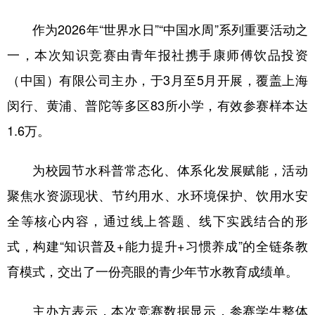
山东
河南
湖北
湖南
作为2026年“世界水日”“中国水周”系列重要活动之
广东
广西
海南
重庆
一，本次知识竞赛由青年报社携手康师傅饮品投资
四川
贵州
云南
西藏
（中国）有限公司主办，于3月至5月开展，覆盖上海
陕西
甘肃
青海
宁夏
闵行、黄浦、普陀等多区83所小学，有效参赛样本达
新疆
内蒙古
黑龙江
1.6万。
为校园节水科普常态化、体系化发展赋能，活动
多语种频道
聚焦水资源现状、节约用水、水环境保护、饮用水安
English
Español
Français
عربى
全等核心内容，通过线上答题、线下实践结合的形
Русский язык
日本語
한국어
式，构建“知识普及+能力提升+习惯养成”的全链条教
Deutsch
Português
育模式，交出了一份亮眼的青少年节水教育成绩单。
主办方表示，本次竞赛数据显示，参赛学生整体