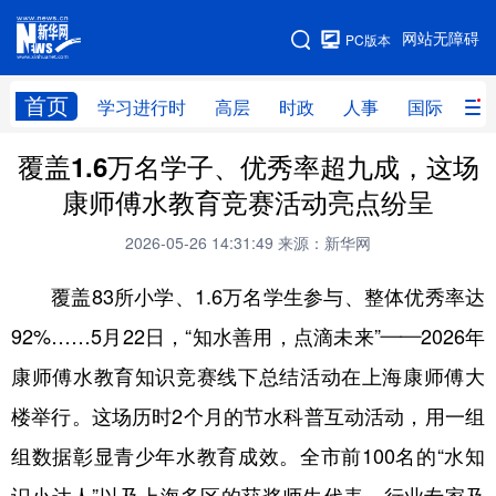
手机版
网站无障碍
PC版本
网站地图
首页
学习进行时
高层
时政
人事
国际
财
覆盖1.6万名学子、优秀率超九成，这场
学习进行时
高层
时政
人事
康师傅水教育竞赛活动亮点纷呈
国际
财经
网评
港澳
2026-05-26 14:31:49
来源：新华网
台湾
思客智库
全球连线
教育
覆盖83所小学、1.6万名学生参与、整体优秀率达
科技
科创
量子
体育
92%……5月22日，“知水善用，点滴未来”——2026年
文化
书画
健康
军事
康师傅水教育知识竞赛线下总结活动在上海康师傅大
访谈
视频
图片
政务
楼举行。这场历时2个月的节水科普互动活动，用一组
法律
中央文件
金融
汽车
组数据彰显青少年水教育成效。全市前100名的“水知
食品
人居
信息化
数字经济