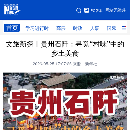
手机版
网站无障碍
PC版本
网站地图
首页
学习进行时
高层
时政
人事
国际
财
文旅新探丨贵州石阡：寻觅“村味”中的
学习进行时
高层
时政
人事
乡土美食
国际
财经
网评
港澳
2026-05-25 17:07:26
来源：新华社
台湾
思客智库
全球连线
教育
科技
科创
量子
体育
文化
书画
健康
军事
访谈
视频
图片
政务
法律
中央文件
金融
汽车
食品
人居
信息化
数字经济