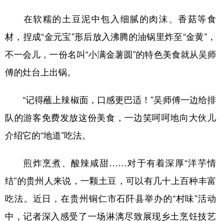
山东
河南
湖北
湖南
在软糯的土豆泥中包入细腻的肉沫、香菇等食
广东
广西
海南
重庆
材，捏成“金元宝”形后放入沸腾的油锅里炸至“金黄”，
四川
贵州
云南
西藏
不一会儿，一份名叫“小满金薯圆”的特色美食就从吴师
陕西
甘肃
青海
宁夏
傅的灶台上出锅。
新疆
内蒙古
黑龙江
“记得蘸上辣椒面，口感更巴适！”吴师傅一边给排
队的游客免费发放这份美食，一边笑呵呵地向大伙儿
多语种频道
介绍它的“地道”吃法。
English
Español
Français
عربى
煎炸烹煮、酸辣咸甜……对于有着深厚“洋芋情
Русский язык
日本語
한국어
结”的贵州人来说，一颗土豆，可以有几十上百种丰富
Deutsch
Português
吃法。近日，在贵州铜仁市石阡县举办的“村味”活动
中，记者深入感受了一场淋漓尽致展现乡土烹饪技艺