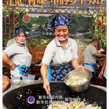
学术中国
乡村振兴
银龄
溯源中国
城市
旅游
能源
会展
彩票
娱乐
时尚
悦读
公益
一带一路
亚太网
上市公司
文化产业
地方频道
北京
天津
河北
山西
辽宁
吉林
上海
江苏
浙江
安徽
福建
江西