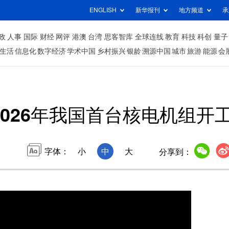
ENGLISH
新华报刊
地方频道
承
政
人事
国际
财经
网评
港澳
台湾
思客智库
全球连线
教育
科技
科创
量子
生活
信息化
数字经济
学术中国
乡村振兴
银龄
溯源中国
城市
旅游
能源
会
2026年我国首台核电机组开
字体：
小
中
大
分享到：