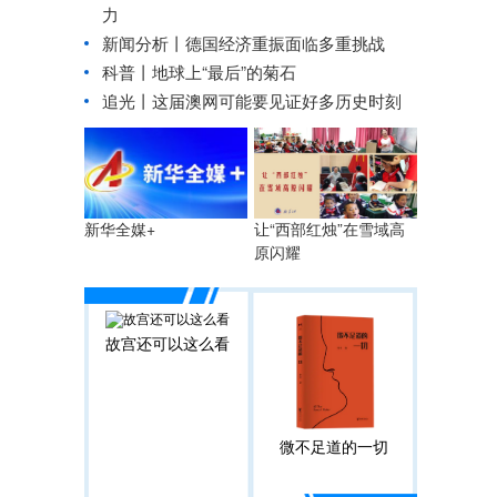
力
新闻分析丨德国经济重振面临多重挑战
科普丨地球上“最后”的菊石
追光丨
这届澳网可能要见证好多历史时刻
让“西部红烛”在雪域高
新华全媒+
原闪耀
故宫还可以这么看
微不足道的一切