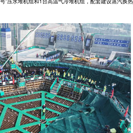
一号”压水堆机组和1台高温气冷堆机组，配套建设蒸汽换