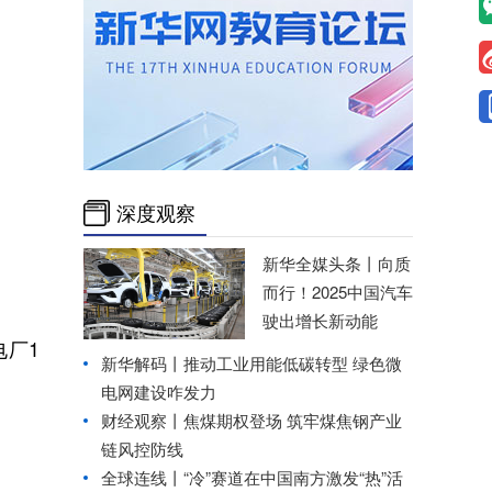
深度观察
新华全媒头条丨
向质
而行！2025中国汽车
驶出增长新动能
电厂1
新华解码丨推动工业用能低碳转型 绿色微
电网建设咋发力
财经观察丨
焦煤期权登场 筑牢煤焦钢产业
链风控防线
全球连线丨
“冷”赛道在中国南方激发“热”活