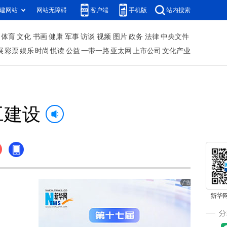
建网站
网站无障碍
客户端
手机版
站内搜索
体育
文化
书画
健康
军事
访谈
视频
图片
政务
法律
中央文件
展
彩票
娱乐
时尚
悦读
公益
一带一路
亚太网
上市公司
文化产业
工建设