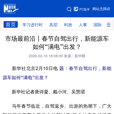
手机版
网站无障碍
PC版本
网站地图
首页
学习进行时
高层
时政
人事
国际
财
市场最前沿丨春节自驾出行，新能源车
学习进行时
高层
时政
人事
如何“满电”出发？
国际
财经
网评
港澳
2026-02-10 18:08:00
来源：新华网
台湾
思客智库
全球连线
教育
新华社北京2月10日电
题：春节自驾出行，新能
科技
科创
量子
体育
源车如何“满电”出发？
文化
书画
健康
军事
新华社记者唐诗凝、戴小河、吴慧珺
访谈
视频
图片
政务
法律
中央文件
金融
汽车
马年春节临近，自驾返乡、出游的热潮下，广大
食品
人居
信息化
数字经济