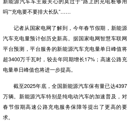
新能源汽车车主最关心的莫过于“路上的充电桩够用
吗”“充电要不要排大长队”……
学术中国
乡村振兴
银龄
溯源中国
城市
旅游
能源
会展
记者从国家电网了解到，今年春节假期，新能源
彩票
娱乐
时尚
悦读
汽车充电量预计创历史新高。据国家电网智慧车联网
公益
一带一路
亚太网
上市公司
平台预测，平台服务的新能源汽车充电量单日峰值将
超3400万千瓦时，较去年同期增长17%；高速公路充
文化产业
电量单日峰值也将进一步提高。
地方频道
截至2025年底，全国新能源汽车保有量已达4397
北京
天津
河北
山西
万辆。新能源汽车特别是纯电动汽车的加速普及，对
春节假期高速公路充电服务保障等提出了更高的要
辽宁
吉林
上海
江苏
求。
浙江
安徽
福建
江西