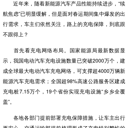
山东
河南
湖北
湖南
近年来，随着新能源汽车产品性能持续进步，“续
航焦虑”已明显缓解，但是面对春运期间集中爆发的出
广东
广西
海南
重庆
行需求，车主们依然关注，路上的充电保障，到底跟
四川
贵州
云南
西藏
不跟得上？
陕西
甘肃
青海
宁夏
新疆
内蒙古
黑龙江
首先看充电网络布局。国家能源局最新数据显
示，我国电动汽车充电设施数量已突破2000万个，建
多语种频道
成全球最大电动汽车充电网络，可支撑超4000万辆新
能源汽车充电需求；全国超98%高速公路服务区建成
English
Español
Français
عربى
充电桩7.15万个，19个省份实现充电设施“乡乡全覆
Русский язык
日本語
한국어
盖”。
Deutsch
Português
各地各部门提前部署充电保障措施，让车主出行