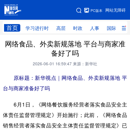
手机版
网站无障碍
PC版本
网站地图
首页
学习进行时
高层
时政
人事
国际
财
网络食品、外卖新规落地 平台与商家准
学习进行时
高层
时政
人事
备好了吗
国际
财经
网评
港澳
2026-06-01 16:59:47
来源：新华社
台湾
思客智库
全球连线
教育
原标题：新华视点｜网络食品、外卖新规落地 平
科技
科创
量子
体育
台与商家准备好了吗
文化
书画
健康
军事
6月1日，《网络餐饮服务经营者落实食品安全主
访谈
视频
图片
政务
体责任监督管理规定》开始施行；此前，《网络食品
法律
中央文件
金融
汽车
销售经营者落实食品安全主体责任监督管理规定》已
食品
人居
信息化
数字经济