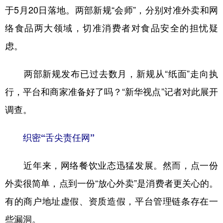
于5月20日落地。两部新规“会师”，分别对准外卖和网
学术中国
乡村振兴
银龄
溯源中国
络食品两大领域，切准消费者对食品安全的担忧疑
城市
旅游
能源
会展
虑。
彩票
娱乐
时尚
悦读
两部新规发布已过去数月，新规从“纸面”走向执
公益
一带一路
亚太网
上市公司
行，平台和商家准备好了吗？“新华视点”记者对此展开
文化产业
调查。
织密“舌尖责任网”
地方频道
北京
天津
河北
山西
近年来，网络餐饮业态迅猛发展。然而，点一份
外卖很简单，点到一份“放心外卖”是消费者更关心的。
辽宁
吉林
上海
江苏
有的商户地址虚假、资质造假，平台管理链条存在一
浙江
安徽
福建
江西
些漏洞。