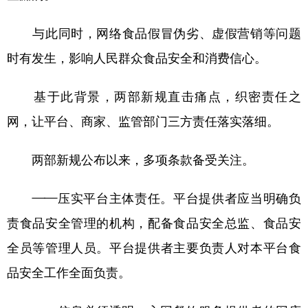
山东
河南
湖北
湖南
与此同时，网络食品假冒伪劣、虚假营销等问题
广东
广西
海南
重庆
时有发生，影响人民群众食品安全和消费信心。
四川
贵州
云南
西藏
陕西
甘肃
青海
宁夏
基于此背景，两部新规直击痛点，织密责任之
新疆
内蒙古
黑龙江
网，让平台、商家、监管部门三方责任落实落细。
两部新规公布以来，多项条款备受关注。
多语种频道
——压实平台主体责任。平台提供者应当明确负
English
Español
Français
عربى
责食品安全管理的机构，配备食品安全总监、食品安
Русский язык
日本語
한국어
全员等管理人员。平台提供者主要负责人对本平台食
Deutsch
Português
品安全工作全面负责。