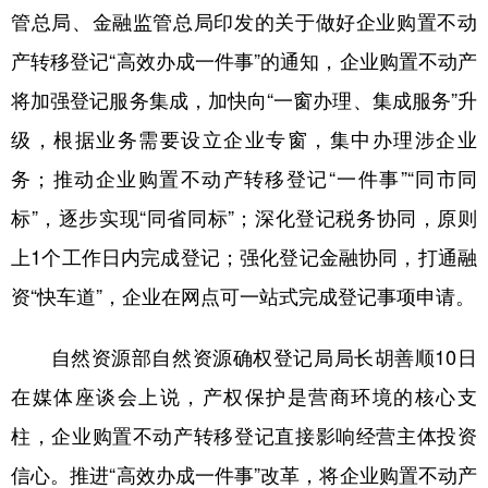
管总局、金融监管总局印发的关于做好企业购置不动
学术中国
乡村振兴
银龄
溯源中国
产转移登记“高效办成一件事”的通知，企业购置不动产
城市
旅游
能源
会展
将加强登记服务集成，加快向“一窗办理、集成服务”升
彩票
娱乐
时尚
悦读
级，根据业务需要设立企业专窗，集中办理涉企业
务；推动企业购置不动产转移登记“一件事”“同市同
公益
一带一路
亚太网
上市公司
标”，逐步实现“同省同标”；深化登记税务协同，原则
文化产业
上1个工作日内完成登记；强化登记金融协同，打通融
资“快车道”，企业在网点可一站式完成登记事项申请。
地方频道
自然资源部自然资源确权登记局局长胡善顺10日
北京
天津
河北
山西
在媒体座谈会上说，产权保护是营商环境的核心支
辽宁
吉林
上海
江苏
柱，企业购置不动产转移登记直接影响经营主体投资
浙江
安徽
福建
江西
信心。推进“高效办成一件事”改革，将企业购置不动产