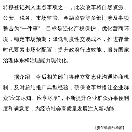
山东
河南
湖北
湖南
转移登记列入重点事项之一，此次改革将自然资源、
广东
广西
海南
重庆
公安、税务、市场监管、金融监管等多部门涉及事项
四川
贵州
云南
西藏
整合为“一件事”，目标是强化产权保护，优化营商环
境，稳定市场预期；降低制度性交易成本，推进存量
陕西
甘肃
青海
宁夏
时代要素市场化配置；提升政府行政效能，服务国家
新疆
内蒙古
黑龙江
治理体系和治理能力现代化。
多语种频道
据介绍，今后相关部门将建立常态化沟通协商机
English
Español
Français
عربى
制，及时总结推广典型经验，确保改革举措让企业群
众“应知尽知、应享尽享”，不断提升企业群众办事便利
Русский язык
日本語
한국어
度和满意度，为经济社会高质量发展注入新动能。
Deutsch
Português
【责任编辑:张樵苏】