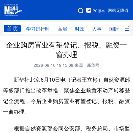
手机版
网站无障碍
PC版本
网站地图
首页
学习进行时
高层
时政
人事
国际
财
企业购房置业有望登记、报税、融资一
学习进行时
高层
时政
人事
窗办理
国际
财经
网评
港澳
2026-06-10 19:15:08
来源：新华网
台湾
思客智库
全球连线
教育
新华社北京6月10日电（记者王立彬）自然资源部
科技
科创
量子
体育
等多部门推出改革举措，聚焦企业购置不动产转移登
文化
书画
健康
军事
记全流程，今后企业购房置业有望登记、报税、融资
访谈
视频
图片
政务
一窗办理。
法律
中央文件
金融
汽车
根据自然资源部会同公安部、税务总局、市场监
食品
人居
信息化
数字经济