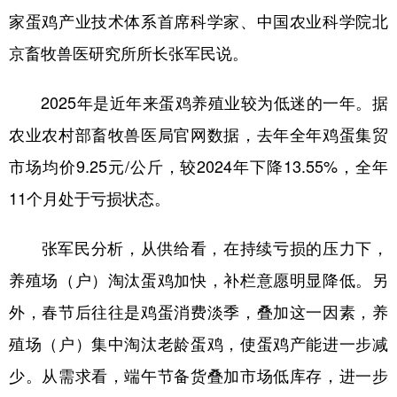
家蛋鸡产业技术体系首席科学家、中国农业科学院北
学术中国
乡村振兴
银龄
溯源中国
京畜牧兽医研究所所长张军民说。
城市
旅游
能源
会展
2025年是近年来蛋鸡养殖业较为低迷的一年。据
彩票
娱乐
时尚
悦读
农业农村部畜牧兽医局官网数据，去年全年鸡蛋集贸
公益
一带一路
亚太网
上市公司
市场均价9.25元/公斤，较2024年下降13.55%，全年
文化产业
11个月处于亏损状态。
张军民分析，从供给看，在持续亏损的压力下，
地方频道
养殖场（户）淘汰蛋鸡加快，补栏意愿明显降低。另
北京
天津
河北
山西
外，春节后往往是鸡蛋消费淡季，叠加这一因素，养
辽宁
吉林
上海
江苏
殖场（户）集中淘汰老龄蛋鸡，使蛋鸡产能进一步减
浙江
安徽
福建
江西
少。从需求看，端午节备货叠加市场低库存，进一步