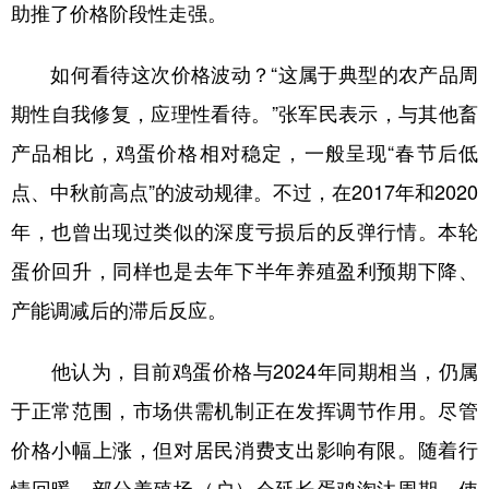
山东
河南
湖北
湖南
助推了价格阶段性走强。
广东
广西
海南
重庆
如何看待这次价格波动？“这属于典型的农产品周
四川
贵州
云南
西藏
期性自我修复，应理性看待。”张军民表示，与其他畜
陕西
甘肃
青海
宁夏
产品相比，鸡蛋价格相对稳定，一般呈现“春节后低
新疆
内蒙古
黑龙江
点、中秋前高点”的波动规律。不过，在2017年和2020
年，也曾出现过类似的深度亏损后的反弹行情。本轮
多语种频道
蛋价回升，同样也是去年下半年养殖盈利预期下降、
产能调减后的滞后反应。
English
Español
Français
عربى
Русский язык
日本語
한국어
他认为，目前鸡蛋价格与2024年同期相当，仍属
于正常范围，市场供需机制正在发挥调节作用。尽管
Deutsch
Português
价格小幅上涨，但对居民消费支出影响有限。随着行