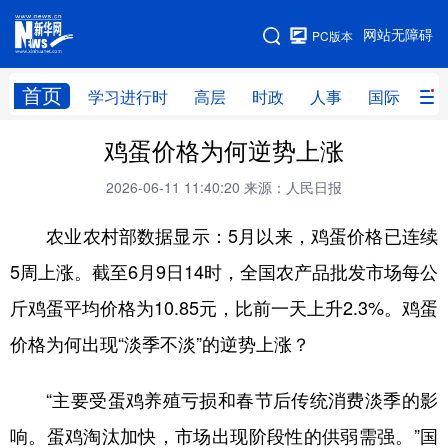
手机版
网站无障碍
PC版本
网站地图
首页
学习进行时
高层
时政
人事
国际
财
鸡蛋价格为何逆势上涨
学习进行时
高层
时政
人事
2026-06-11 11:40:20
来源：人民日报
国际
财经
网评
港澳
农业农村部数据显示：5月以来，鸡蛋价格已连续
台湾
思客智库
全球连线
教育
5周上涨。截至6月9日14时，全国农产品批发市场每公
科技
科创
量子
体育
斤鸡蛋平均价格为10.85元，比前一天上升2.3%。鸡蛋
文化
书画
健康
军事
价格为何出现“淡季不淡”的逆势上涨？
访谈
视频
图片
政务
“主要受蛋鸡养殖亏损和春节后传统消费淡季的影
法律
中央文件
金融
汽车
响。蛋鸡淘汰加快，市场出现阶段性的供弱需强。”国
食品
人居
信息化
数字经济