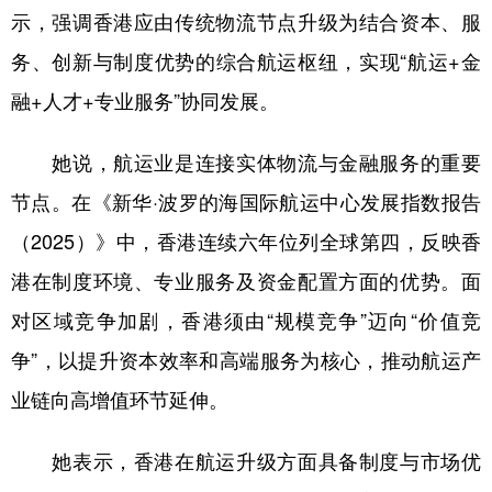
示，强调香港应由传统物流节点升级为结合资本、服
学术中国
乡村振兴
银龄
溯源中国
务、创新与制度优势的综合航运枢纽，实现“航运+金
城市
旅游
能源
会展
融+人才+专业服务”协同发展。
彩票
娱乐
时尚
悦读
她说，航运业是连接实体物流与金融服务的重要
公益
一带一路
亚太网
上市公司
节点。在《新华·波罗的海国际航运中心发展指数报告
文化产业
（2025）》中，香港连续六年位列全球第四，反映香
港在制度环境、专业服务及资金配置方面的优势。面
地方频道
对区域竞争加剧，香港须由“规模竞争”迈向“价值竞
争”，以提升资本效率和高端服务为核心，推动航运产
北京
天津
河北
山西
业链向高增值环节延伸。
辽宁
吉林
上海
江苏
浙江
安徽
福建
江西
她表示，香港在航运升级方面具备制度与市场优