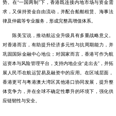
山东
河南
湖北
湖南
势。在“一国两制”下，香港既连接内地市场与资金需
求，又保持资金自由流动，并配合船舶租赁、海事法
广东
广西
海南
重庆
律及仲裁等专业服务，形成完整高增值体系。
四川
贵州
云南
西藏
陕西
甘肃
青海
宁夏
陈美宝说，推动航运业升级具有多重战略意义。
对香港而言，有助提升经济多元性与抗周期能力，并
新疆
内蒙古
黑龙江
巩固国际金融中心地位；对国家而言，香港可作为航
运资本与风险管理平台，支持内地企业“走出去”，并拓
多语种频道
展人民币在航运贸易及融资中的应用。在区域层面，
English
Español
Français
عربى
香港更可与粤港澳大湾区其他港口协同发展，提升整
Русский язык
日本語
한국어
体竞争力，并在全球不确定性攀升的环境下，强化供
Deutsch
Português
应链韧性与安全。