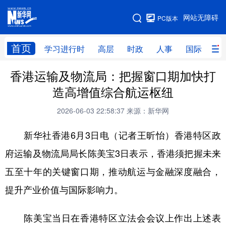
手机版
网站无障碍
PC版本
网站地图
首页
学习进行时
高层
时政
人事
国际
财
香港运输及物流局：把握窗口期加快打
学习进行时
高层
时政
人事
造高增值综合航运枢纽
国际
财经
网评
港澳
2026-06-03 22:58:37
来源：新华网
台湾
思客智库
全球连线
教育
新华社香港6月3日电（记者王昕怡）香港特区政
科技
科创
量子
体育
府运输及物流局局长陈美宝3日表示，香港须把握未来
文化
书画
健康
军事
五至十年的关键窗口期，推动航运与金融深度融合，
访谈
视频
图片
政务
提升产业价值与国际影响力。
法律
中央文件
金融
汽车
陈美宝当日在香港特区立法会会议上作出上述表
食品
人居
信息化
数字经济