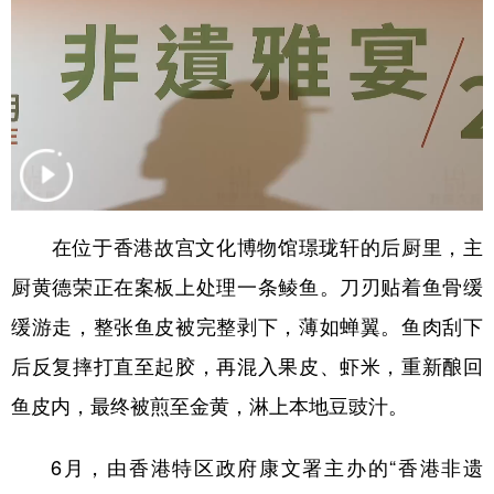
学术中国
乡村振兴
银龄
溯源中国
城市
旅游
能源
会展
彩票
娱乐
时尚
悦读
公益
一带一路
亚太网
上市公司
文化产业
在位于香港故宫文化博物馆璟珑轩的后厨里，主
厨黄德荣正在案板上处理一条鲮鱼。刀刃贴着鱼骨缓
地方频道
缓游走，整张鱼皮被完整剥下，薄如蝉翼。鱼肉刮下
北京
天津
河北
山西
后反复摔打直至起胶，再混入果皮、虾米，重新酿回
鱼皮内，最终被煎至金黄，淋上本地豆豉汁。
辽宁
吉林
上海
江苏
浙江
安徽
福建
江西
6月，由香港特区政府康文署主办的“香港非遗