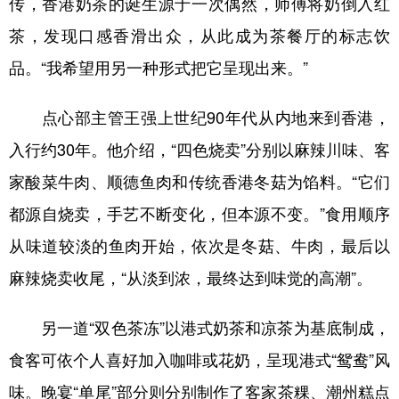
传，香港奶茶的诞生源于一次偶然，师傅将奶倒入红
茶，发现口感香滑出众，从此成为茶餐厅的标志饮
品。“我希望用另一种形式把它呈现出来。”
点心部主管王强上世纪90年代从内地来到香港，
入行约30年。他介绍，“四色烧卖”分别以麻辣川味、客
家酸菜牛肉、顺德鱼肉和传统香港冬菇为馅料。“它们
都源自烧卖，手艺不断变化，但本源不变。”食用顺序
从味道较淡的鱼肉开始，依次是冬菇、牛肉，最后以
麻辣烧卖收尾，“从淡到浓，最终达到味觉的高潮”。
另一道“双色茶冻”以港式奶茶和凉茶为基底制成，
食客可依个人喜好加入咖啡或花奶，呈现港式“鸳鸯”风
味。晚宴“单尾”部分则分别制作了客家茶粿、潮州糕点