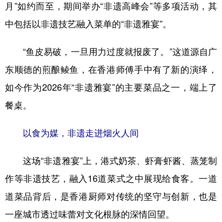
山东
河南
湖北
湖南
月”如约而至，期间举办“非遗高峰会”等多项活动，其
中包括以非遗技艺融入菜单的“非遗雅宴”。
广东
广西
海南
重庆
四川
贵州
云南
西藏
“鱼皮易破，一旦用力过度就报废了。”这道源自广
陕西
甘肃
青海
宁夏
东顺德的煎酿鲮鱼，在香港师傅手中有了新的演绎，
新疆
内蒙古
黑龙江
如今作为2026年“非遗雅宴”的主要菜品之一，端上了
餐桌。
多语种频道
以食为媒，非遗走进烟火人间
English
Español
Français
عربى
这场“非遗雅宴”上，港式奶茶、虾膏虾酱、蒸笼制
Русский язык
日本語
한국어
作等非遗技艺，融入16道菜式之中展现给食客。一道
Deutsch
Português
道菜品背后，是香港厨师对传统的坚守与创新，也是
一座城市透过味蕾对文化根脉的深情回望。