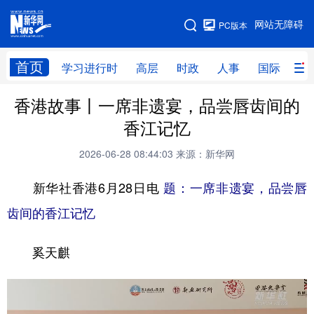
手机版
网站无障碍
PC版本
网站地图
首页
学习进行时
高层
时政
人事
国际
财
香港故事丨一席非遗宴，品尝唇齿间的
学习进行时
高层
时政
人事
香江记忆
国际
财经
网评
港澳
2026-06-28 08:44:03
来源：新华网
台湾
思客智库
全球连线
教育
新华社香港6月28日电
题：一席非遗宴，品尝唇
科技
科创
量子
体育
齿间的香江记忆
文化
书画
健康
军事
奚天麒
访谈
视频
图片
政务
法律
中央文件
金融
汽车
食品
人居
信息化
数字经济