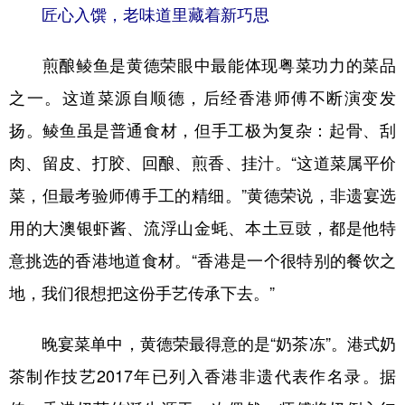
匠心入馔，老味道里藏着新巧思
煎酿鲮鱼是黄德荣眼中最能体现粤菜功力的菜品
之一。这道菜源自顺德，后经香港师傅不断演变发
扬。鲮鱼虽是普通食材，但手工极为复杂：起骨、刮
肉、留皮、打胶、回酿、煎香、挂汁。“这道菜属平价
菜，但最考验师傅手工的精细。”黄德荣说，非遗宴选
用的大澳银虾酱、流浮山金蚝、本土豆豉，都是他特
意挑选的香港地道食材。“香港是一个很特别的餐饮之
地，我们很想把这份手艺传承下去。”
晚宴菜单中，黄德荣最得意的是“奶茶冻”。港式奶
茶制作技艺2017年已列入香港非遗代表作名录。据