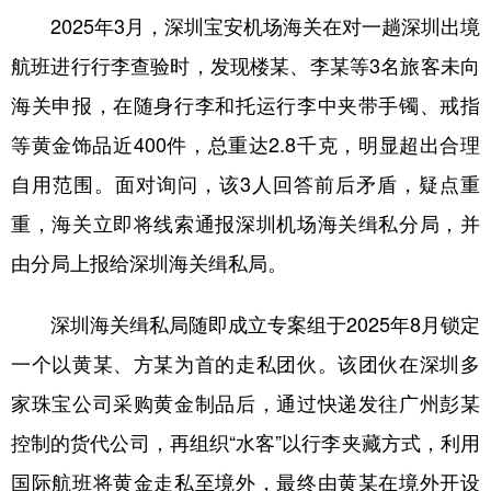
2025年3月，深圳宝安机场海关在对一趟深圳出境
学术中国
乡村振兴
银龄
溯源中国
航班进行行李查验时，发现楼某、李某等3名旅客未向
城市
旅游
能源
会展
海关申报，在随身行李和托运行李中夹带手镯、戒指
彩票
娱乐
时尚
悦读
等黄金饰品近400件，总重达2.8千克，明显超出合理
公益
一带一路
亚太网
上市公司
自用范围。面对询问，该3人回答前后矛盾，疑点重
重，海关立即将线索通报深圳机场海关缉私分局，并
文化产业
由分局上报给深圳海关缉私局。
地方频道
深圳海关缉私局随即成立专案组于2025年8月锁定
北京
天津
河北
山西
一个以黄某、方某为首的走私团伙。该团伙在深圳多
家珠宝公司采购黄金制品后，通过快递发往广州彭某
辽宁
吉林
上海
江苏
控制的货代公司，再组织“水客”以行李夹藏方式，利用
浙江
安徽
福建
江西
国际航班将黄金走私至境外，最终由黄某在境外开设