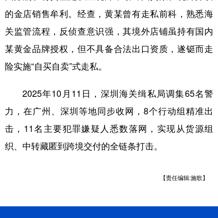
山东
河南
湖北
湖南
的金店销售牟利。经查，黄某曾有走私前科，熟悉海
广东
广西
海南
重庆
关监管流程，反侦查意识强，其境外店铺虽持有国内
四川
贵州
云南
西藏
某黄金品牌授权，但不具备合法出口资质，遂铤而走
陕西
甘肃
青海
宁夏
险实施“自买自卖”式走私。
新疆
内蒙古
黑龙江
2025年10月11日，深圳海关缉私局调集65名警
力，在广州、深圳等地同步收网，8个行动组精准出
多语种频道
击，11名主要犯罪嫌疑人悉数落网，实现从货源组
English
Español
Français
عربى
织、中转藏匿到跨境交付的全链条打击。
Русский язык
日本語
한국어
【责任编辑:施歌】
Deutsch
Português