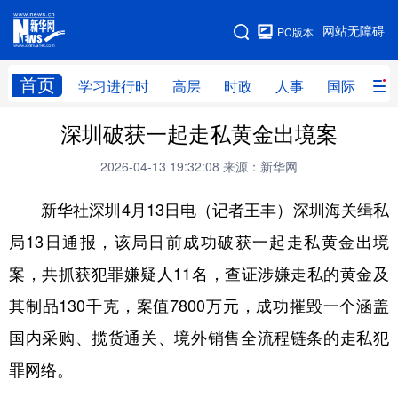
手机版
网站无障碍
PC版本
网站地图
首页
学习进行时
高层
时政
人事
国际
财
深圳破获一起走私黄金出境案
学习进行时
高层
时政
人事
2026-04-13 19:32:08
来源：新华网
国际
财经
网评
港澳
新华社深圳4月13日电（记者王丰）深圳海关缉私
台湾
思客智库
全球连线
教育
局13日通报，该局日前成功破获一起走私黄金出境
科技
科创
量子
体育
案，共抓获犯罪嫌疑人11名，查证涉嫌走私的黄金及
文化
书画
健康
军事
其制品130千克，案值7800万元，成功摧毁一个涵盖
访谈
视频
图片
政务
国内采购、揽货通关、境外销售全流程链条的走私犯
法律
中央文件
金融
汽车
罪网络。
食品
人居
信息化
数字经济