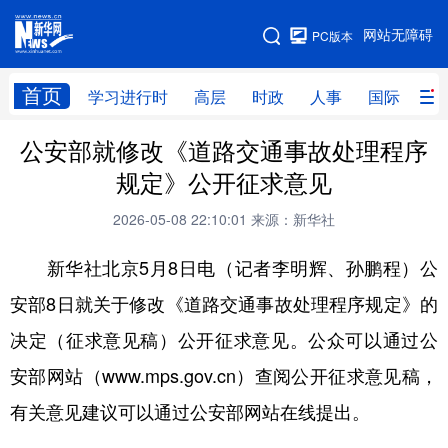
手机版
网站无障碍
PC版本
网站地图
首页
学习进行时
高层
时政
人事
国际
财
公安部就修改《道路交通事故处理程序
学习进行时
高层
时政
人事
规定》公开征求意见
国际
财经
网评
港澳
2026-05-08 22:10:01
来源：新华社
台湾
思客智库
全球连线
教育
新华社北京5月8日电（记者李明辉、孙鹏程）公
科技
科创
量子
体育
安部8日就关于修改《道路交通事故处理程序规定》的
文化
书画
健康
军事
决定（征求意见稿）公开征求意见。公众可以通过公
访谈
视频
图片
政务
安部网站（www.mps.gov.cn）查阅公开征求意见稿，
法律
中央文件
金融
汽车
有关意见建议可以通过公安部网站在线提出。
食品
人居
信息化
数字经济