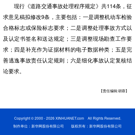
现行《道路交通事故处理程序规定》共114条，征
学术中国
乡村振兴
银龄
溯源中国
求意见稿拟修改9条，主要包括：一是调整机动车检验
城市
旅游
能源
会展
合格标志或保险标志要求；二是调整处理事故方式以
彩票
娱乐
时尚
悦读
及认定书签名和送达规定；三是调整现场勘查工作要
求；四是补充作为证据材料的电子数据种类；五是完
公益
一带一路
亚太网
上市公司
善逃逸事故责任认定规则；六是细化事故认定复核结
文化产业
论要求。
地方频道
【责任编辑:胡蓉】
北京
天津
河北
山西
辽宁
吉林
上海
江苏
Copyright © 2000 - 2026 XINHUANET.com All Rights Reserved.
浙江
安徽
福建
江西
制作单位：新华网股份有限公司 版权所有：新华网股份有限公司