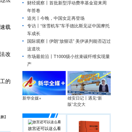
财经观察丨
首批新型浮动费率基金迎来周
年答卷
追光丨
今晚，中国女足再登场
专访丨“张雪机车”车手德比斯见证中国摩托
速载
车成长
国际观察丨
伊朗“放狠话” 美伊谈判能否迈过
这道坎
法改
市场最前沿丨T1000级小丝束碳纤维实现量
产
工的
雄安日记丨遇见“新
新华全媒+
版”北交大
焦鹏】
故宫还可以这么看