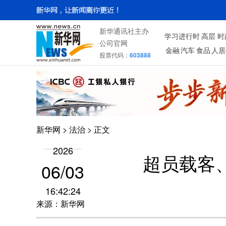
新华通讯社主办
学习进行时
高层
时
公司官网
金融
汽车
食品
人居
股票代码：
603888
新华网
>
法治
> 正文
2026
超员载客
06/03
16:42:24
来源：新华网