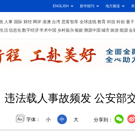
ENGLISH
新华报刊
地方频道
承
政
人事
国际
财经
网评
港澳
台湾
思客智库
全球连线
教育
科技
科创
量子
生活
信息化
数字经济
学术中国
乡村振兴
银龄
溯源中国
城市
旅游
能源
会
、违法载人事故频发 公安部
字体：
小
中
大
分享到：