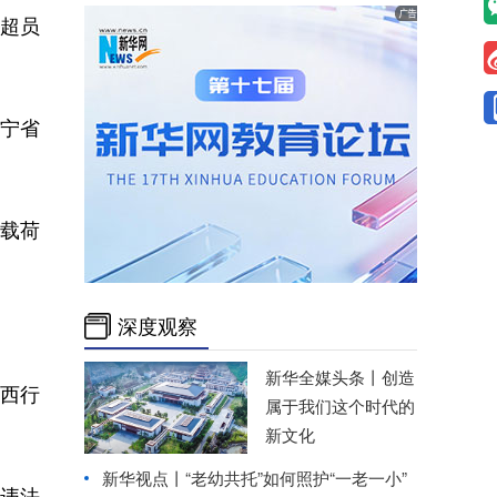
超员
辽宁省
载荷
深度观察
。
新华全媒头条丨
创造
向西行
属于我们这个时代的
新文化
新华视点丨
“老幼共托”如何照护“一老一小”
违法