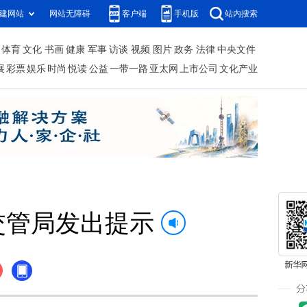
建网站
网站无障碍
客户端
手机版
站内搜索
体育
文化
书画
健康
军事
访谈
视频
图片
政务
法律
中央文件
展
彩票
娱乐
时尚
悦读
公益
一带一路
亚太网
上市公司
文化产业
交管局发出提示