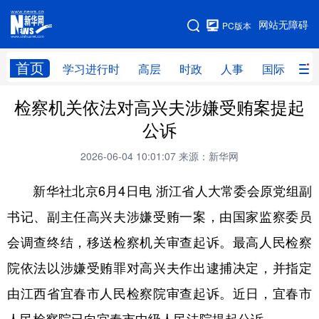
手机版
网站无障碍
PC版本
网站地图
首页
学习进行时
高层
时政
人事
国际
财
检察机关依法对高兴夫涉嫌受贿案提起
学习进行时
高层
时政
人事
公诉
国际
财经
网评
港澳
2026-06-04 10:01:07
来源：新华网
台湾
思客智库
全球连线
教育
新华社北京6月4日电 浙江省人大常委会原党组副
科技
科创
量子
体育
书记、副主任高兴夫涉嫌受贿一案，由国家监察委员
文化
书画
健康
军事
会调查终结，移送检察机关审查起诉。最高人民检察
访谈
视频
图片
政务
院依法以涉嫌受贿罪对高兴夫作出逮捕决定，并指定
法律
中央文件
金融
汽车
由江西省宜春市人民检察院审查起诉。近日，宜春市
食品
人居
信息化
数字经济