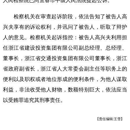
人民检察院已向宜春市中级人民法院提起公诉。
学术中国
乡村振兴
银龄
溯源中国
检察机关在审查起诉阶段，依法告知了被告人高
城市
旅游
能源
会展
兴夫享有的诉讼权利，并讯问了被告人，听取了辩护
彩票
娱乐
时尚
悦读
人的意见。检察机关起诉指控：被告人高兴夫利用担
任浙江省建设投资集团有限公司副总经理、总经理、
公益
一带一路
亚太网
上市公司
董事长，浙江省交通投资集团有限公司董事长，浙江
文化产业
省政府副省长，浙江省人大常委会副主任等职务上的
便利以及职权或者地位形成的便利条件，为他人谋取
地方频道
利益，非法收受他人财物，数额特别巨大，依法应当
北京
天津
河北
山西
以受贿罪追究其刑事责任。
辽宁
吉林
上海
江苏
浙江
安徽
福建
【责任编辑:王雪】
江西