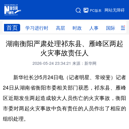
手机版
网站无障碍
PC版本
网站地图
首页
学习进行时
高层
时政
人事
国际
财
湖南衡阳严肃处理祁东县、雁峰区两起
学习进行时
高层
时政
人事
火灾事故责任人
国际
财经
网评
港澳
2026-05-24 23:34:21
来源：新华网
台湾
思客智库
全球连线
教育
新华社长沙5月24日电（记者明星、常竣斐）记者
科技
科创
量子
体育
24日从湖南省衡阳市委相关部门获悉，祁东县、雁峰
文化
书画
健康
军事
区近期发生两起造成较大人员伤亡的火灾事故，衡阳
访谈
视频
图片
政务
市委对两起火灾事故中负有责任的人员作出了相应的
法律
中央文件
金融
汽车
组织处理。
食品
人居
信息化
数字经济