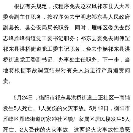
根据有关规定，按程序免去赵双凤祁东县人大常
学术中国
乡村振兴
银龄
溯源中国
委会副主任职务，按程序免去宁明忠祁东县人民政府
城市
旅游
能源
会展
副县长、县公安局局长职务。同时，雁峰区委免去彭
彩票
娱乐
时尚
悦读
志峰雁峰街道党工委书记职务；祁东县委免去周伟罡
祁东县洪桥街道党工委书记职务，免去李畅祁东县洪
公益
一带一路
亚太网
上市公司
桥街道党工委副书记、办事处主任职务。下一步，当
文化产业
地将根据事故调查结果对有关人员进行严肃追责问
责。
地方频道
5月24日，衡阳市祁东县洪桥街道上正社区一商铺
北京
天津
河北
山西
发生5人死亡、1人受伤的火灾事故。5月12日，衡阳市
辽宁
吉林
上海
江苏
雁峰区雁峰街道厉家冲社区锁厂家属区居民楼发生5人
浙江
安徽
福建
江西
死亡、2人受伤的火灾事故。这两起火灾事故性质恶