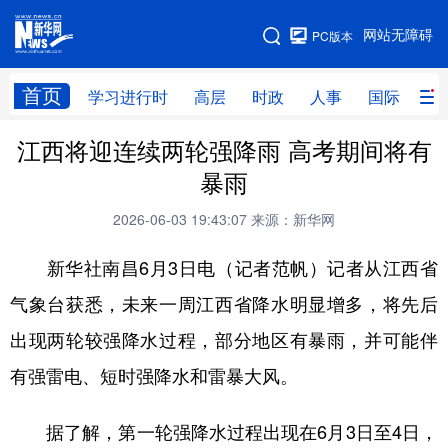
手机版
网站无障碍
PC版本
网站地图
首页
学习进行时
高层
时政
人事
国际
财
江西将迎连续两轮强降雨 高考期间将有
学习进行时
高层
时政
人事
暴雨
国际
财经
网评
港澳
2026-06-03 19:43:07
来源：新华网
台湾
思客智库
全球连线
教育
新华社南昌6月3日电（记者范帆）记者从江西省
科技
科创
量子
体育
气象台获悉，未来一周江西省降水明显增多，将先后
文化
书画
健康
军事
出现两轮较强降水过程，部分地区有暴雨，并可能伴
访谈
视频
图片
政务
有强雷电、短时强降水和雷暴大风。
法律
中央文件
金融
汽车
据了解，第一轮强降水过程出现在6月3日至4日，
食品
人居
信息化
数字经济