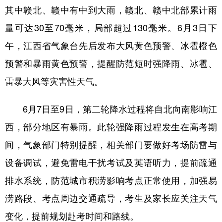
其中赣北、赣中有中到大雨，赣北、赣中北部累计雨
学术中国
乡村振兴
银龄
溯源中国
量可达30至70毫米，局部超过130毫米。6月3日下
城市
旅游
能源
会展
午，江西省气象台先后发布大风黄色预警、冰雹橙色
彩票
娱乐
时尚
悦读
预警和暴雨黄色预警，提醒防范短时强降雨、冰雹、
雷暴大风等灾害性天气。
公益
一带一路
亚太网
上市公司
文化产业
6月7日至9日，第二轮降水过程将自北向南影响江
西，部分地区有暴雨。此轮强降雨过程发生在高考期
地方频道
间，气象部门特别提醒，相关部门要做好考场防雷与
设备调试，避免雷电干扰考试及英语听力，提前疏通
北京
天津
河北
山西
排水系统，防范城市积涝影响考点正常使用，加强易
辽宁
吉林
上海
江苏
涝路段、考点周边交通疏导，考生及家长应关注天气
浙江
安徽
福建
江西
变化，提前规划赴考时间和路线。