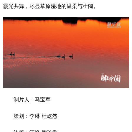
山东
河南
湖北
湖南
霞光共舞，尽显草原湿地的温柔与壮阔。
广东
广西
海南
重庆
四川
贵州
云南
西藏
陕西
甘肃
青海
宁夏
新疆
内蒙古
黑龙江
多语种频道
English
Español
Français
عربى
Русский язык
日本語
한국어
制片人：马宝军
Deutsch
Português
策划：李琳 杜屹然