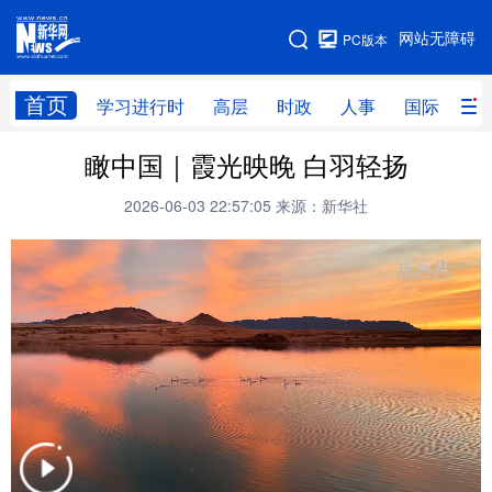
手机版
网站无障碍
PC版本
网站地图
首页
学习进行时
高层
时政
人事
国际
财
瞰中国｜霞光映晚 白羽轻扬
学习进行时
高层
时政
人事
2026-06-03 22:57:05
来源：新华社
国际
财经
网评
港澳
台湾
思客智库
全球连线
教育
科技
科创
量子
体育
文化
书画
健康
军事
访谈
视频
图片
政务
法律
中央文件
金融
汽车
食品
人居
信息化
数字经济