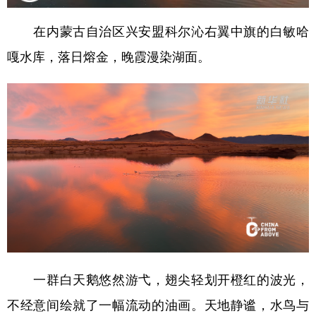
学术中国
乡村振兴
银龄
溯源中国
在内蒙古自治区兴安盟科尔沁右翼中旗的白敏哈
嘎水库，落日熔金，晚霞漫染湖面。
城市
旅游
能源
会展
彩票
娱乐
时尚
悦读
公益
一带一路
亚太网
上市公司
文化产业
地方频道
北京
天津
河北
山西
辽宁
吉林
上海
江苏
一群白天鹅悠然游弋，翅尖轻划开橙红的波光，
浙江
安徽
福建
江西
不经意间绘就了一幅流动的油画。天地静谧，水鸟与