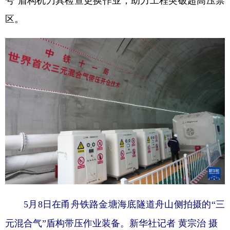
号”盾构机刀具检查更换作业，助力工程突破超高压禁
区。
学术中国
乡村振兴
银龄
溯源中国
城市
旅游
能源
会展
彩票
娱乐
时尚
悦读
公益
一带一路
亚太网
上市公司
文化产业
地方频道
北京
天津
河北
山西
辽宁
吉林
上海
江苏
5月8日在甬舟铁路金塘海底隧道舟山侧拍摄的“三
浙江
安徽
福建
江西
元混合气”盾构带压作业装备。
新华社记者 黄宗治 摄