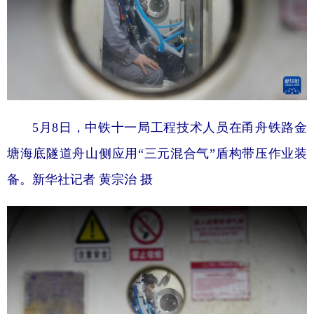
5月8日，中铁十一局工程技术人员在甬舟铁路金
塘海底隧道舟山侧应用“三元混合气”盾构带压作业装
备。
新华社记者 黄宗治 摄