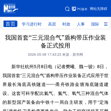
手机版
网站无障碍
PC版本
网站地图
首页
学习进行时
高层
时政
人事
国际
财
我国首套“三元混合气”盾构带压作业装
学习进行时
高层
时政
人事
备正式投用
国际
财经
网评
港澳
2026-05-08 17:43:23
来源：新华网
台湾
思客智库
全球连线
教育
新华社杭州5月8日电（记者樊曦、魏一骏）8日，
科技
科创
量子
体育
我国首套“三元混合气”盾构带压作业装备正式应用于世
文化
书画
健康
军事
界最长海底高铁隧道——甬舟铁路金塘海底隧道建
访谈
视频
图片
政务
设。这套可科学配比氦气、氮气、氧气三种混合气体
法律
中央文件
金融
汽车
的新型国产装备由中铁十一局自主研发，用于“定海
食品
人居
信息化
数字经济