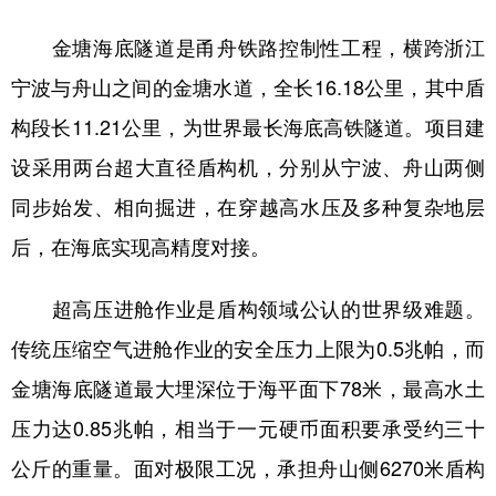
山东
河南
湖北
湖南
金塘海底隧道是甬舟铁路控制性工程，横跨浙江
广东
广西
海南
重庆
宁波与舟山之间的金塘水道，全长16.18公里，其中盾
四川
贵州
云南
西藏
构段长11.21公里，为世界最长海底高铁隧道。项目建
陕西
甘肃
青海
宁夏
设采用两台超大直径盾构机，分别从宁波、舟山两侧
新疆
内蒙古
黑龙江
同步始发、相向掘进，在穿越高水压及多种复杂地层
后，在海底实现高精度对接。
多语种频道
超高压进舱作业是盾构领域公认的世界级难题。
English
Español
Français
عربى
传统压缩空气进舱作业的安全压力上限为0.5兆帕，而
Русский язык
日本語
한국어
金塘海底隧道最大埋深位于海平面下78米，最高水土
Deutsch
Português
压力达0.85兆帕，相当于一元硬币面积要承受约三十
公斤的重量。面对极限工况，承担舟山侧6270米盾构