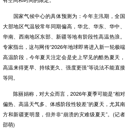
有空间和时间的限定。
学术中国
乡村振兴
银龄
溯源中国
国家气候中心的具体预测为：今年主汛期，全国
城市
旅游
能源
会展
大部地区气温较常年同期偏高，华北、华东、华中、
彩票
娱乐
时尚
悦读
华南、西南地区东部、新疆等地有阶段性高温热浪。
专家指出，这与网传“2026年地球即将进入新一轮极端
公益
一带一路
亚太网
上市公司
高温阶段，今年夏天注定会是史上罕见的酷热夏天，
文化产业
高温来得更早、持续更久、强度更强”等说法不能直接
等同。
地方频道
陈丽娟称，对大众而言，2026年夏季可能是“相对
北京
天津
河北
山西
偏热、高温天气多、体感阶段性较差”的夏天，尤其南
辽宁
吉林
上海
江苏
方和新疆更明显，但并非“崩溃的灾难级夏天”。(记者
浙江
安徽
福建
江西
邵萌)