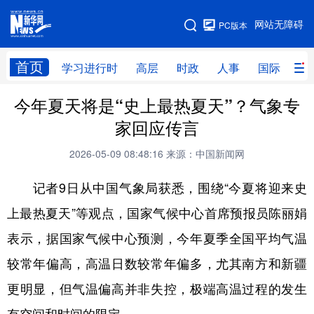
手机版
网站无障碍
PC版本
网站地图
首页
学习进行时
高层
时政
人事
国际
财
今年夏天将是“史上最热夏天”？气象专
学习进行时
高层
时政
人事
家回应传言
国际
财经
网评
港澳
2026-05-09 08:48:16
来源：中国新闻网
台湾
思客智库
全球连线
教育
记者9日从中国气象局获悉，围绕“今夏将迎来史
科技
科创
量子
体育
上最热夏天”等观点，国家气候中心首席预报员陈丽娟
文化
书画
健康
军事
表示，据国家气候中心预测，今年夏季全国平均气温
访谈
视频
图片
政务
较常年偏高，高温日数较常年偏多，尤其南方和新疆
法律
中央文件
金融
汽车
更明显，但气温偏高并非失控，极端高温过程的发生
食品
人居
信息化
数字经济