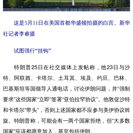
山东
河南
湖北
湖南
广东
广西
海南
重庆
这是5月11日在美国首都华盛顿拍摄的白宫。新华
四川
贵州
云南
西藏
社记者李睿摄
陕西
甘肃
青海
宁夏
试图强行“挂钩”
新疆
内蒙古
黑龙江
特朗普25日在社交媒体上发帖称，他23日与沙
多语种频道
特、阿联酋、卡塔尔、土耳其、埃及、约旦、巴林、
English
Español
Français
عربى
巴基斯坦等国领导人通电话，讨论伊朗问题，并“强制
要求”这些国家“立即”签署“亚伯拉罕协议”。他敦促沙特
Русский язык
日本語
한국어
和卡塔尔“带头”，否则上述国家都不应参与美伊协议斡
Deutsch
Português
旋。特朗普称，可能会有一两个国家拒绝，但“大多数
国家”应该都愿意加入，甚至包括伊朗。