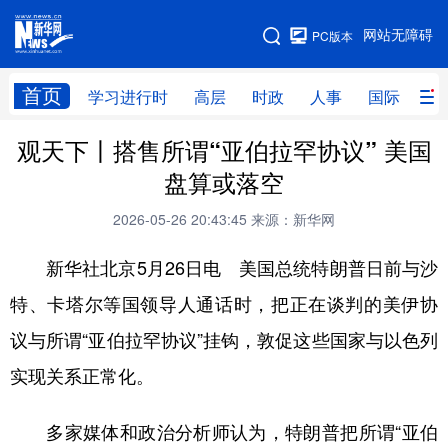
手机版
网站无障碍
PC版本
网站地图
首页
学习进行时
高层
时政
人事
国际
财
观天下丨搭售所谓“亚伯拉罕协议” 美国
学习进行时
高层
时政
人事
盘算或落空
国际
财经
网评
港澳
2026-05-26 20:43:45
来源：新华网
台湾
思客智库
全球连线
教育
新华社北京5月26日电 美国总统特朗普日前与沙
科技
科创
量子
体育
特、卡塔尔等国领导人通话时，把正在谈判的美伊协
文化
书画
健康
军事
议与所谓“亚伯拉罕协议”挂钩，敦促这些国家与以色列
访谈
视频
图片
政务
实现关系正常化。
法律
中央文件
金融
汽车
多家媒体和政治分析师认为，特朗普把所谓“亚伯
食品
人居
信息化
数字经济