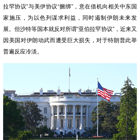
拉罕协议”与美伊协议“捆绑”，意在借机向相关中东国
学术中国
乡村振兴
银龄
溯源中国
家施压，为以色列谋求利益，同时遏制伊朗未来发
城市
旅游
能源
会展
展。但沙特等国本就反对所谓“亚伯拉罕协议”，近来又
彩票
娱乐
时尚
悦读
因美国对伊朗动武而遭受巨大损失，对于特朗普此举
普遍反应冷淡。
公益
一带一路
亚太网
上市公司
文化产业
地方频道
北京
天津
河北
山西
辽宁
吉林
上海
江苏
浙江
安徽
福建
江西