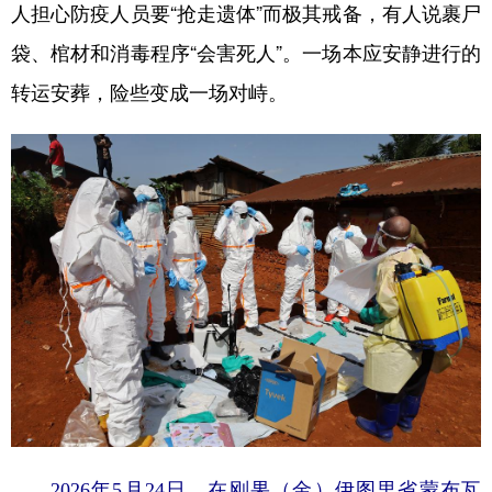
山东
河南
湖北
湖南
人担心防疫人员要“抢走遗体”而极其戒备，有人说裹尸
袋、棺材和消毒程序“会害死人”。一场本应安静进行的
广东
广西
海南
重庆
转运安葬，险些变成一场对峙。
四川
贵州
云南
西藏
陕西
甘肃
青海
宁夏
新疆
内蒙古
黑龙江
多语种频道
English
Español
Français
عربى
Русский язык
日本語
한국어
Deutsch
Português
2026年5月24日，在刚果（金）伊图里省蒙布瓦