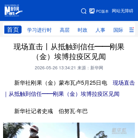
手机版
网站无障碍
PC版本
网站地图
首页
学习进行时
高层
时政
人事
国际
财
现场直击丨从抵触到信任——刚果
学习进行时
高层
时政
人事
（金）埃博拉疫区见闻
国际
财经
网评
港澳
2026-05-26 13:34:21
来源：新华网
台湾
思客智库
全球连线
教育
新华社刚果（金）蒙布瓦卢5月25日电
现场直击
科技
科创
量子
体育
｜从抵触到信任——刚果（金）埃博拉疫区见闻
文化
书画
健康
军事
新华社记者史彧 伯努瓦·年巴
访谈
视频
图片
政务
法律
中央文件
金融
汽车
食品
人居
信息化
数字经济