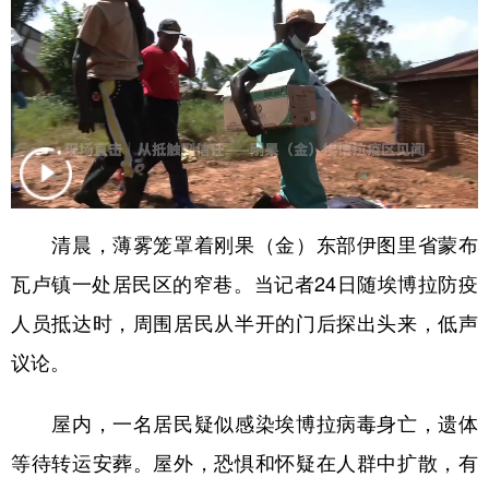
学术中国
乡村振兴
银龄
溯源中国
城市
旅游
能源
会展
彩票
娱乐
时尚
悦读
公益
一带一路
亚太网
上市公司
文化产业
清晨，薄雾笼罩着刚果（金）东部伊图里省蒙布
瓦卢镇一处居民区的窄巷。当记者24日随埃博拉防疫
地方频道
人员抵达时，周围居民从半开的门后探出头来，低声
北京
天津
河北
山西
议论。
辽宁
吉林
上海
江苏
屋内，一名居民疑似感染埃博拉病毒身亡，遗体
浙江
安徽
福建
江西
等待转运安葬。屋外，恐惧和怀疑在人群中扩散，有