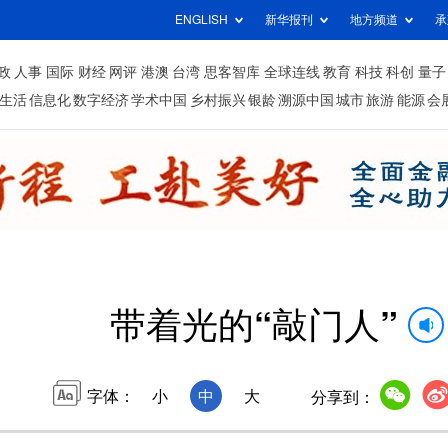
ENGLISH
新华报刊
地方频道
承
政
人事
国际
财经
网评
港澳
台湾
思客智库
全球连线
教育
科技
科创
量子
生活
信息化
数字经济
学术中国
乡村振兴
银龄
溯源中国
城市
旅游
能源
会
带着光的“敲门人”
字体：
小
中
大
分享到：