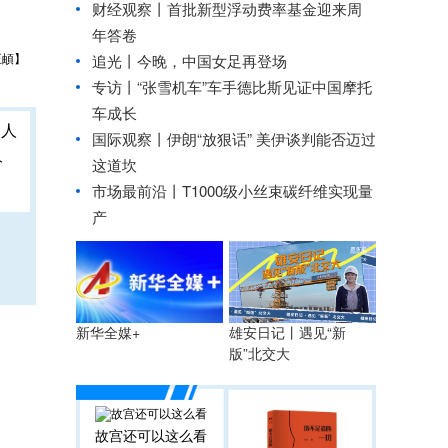
财经观察丨
首批新型浮动费率基金迎来周
年答卷
王頔】
追光丨
今晚，中国女足再登场
专访丨“张雪机车”车手德比斯见证中国摩托
车成长
国际观察丨
伊朗“放狠话” 美伊谈判能否迈过
人
这道坎
市场最前沿丨T1000级小丝束碳纤维实现量
产
雄安日记丨遇见“新
新华全媒+
版”北交大
故宫还可以这么看