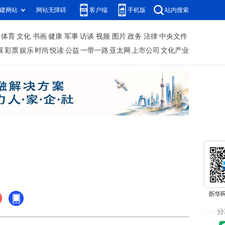
建网站
网站无障碍
客户端
手机版
站内搜索
体育
文化
书画
健康
军事
访谈
视频
图片
政务
法律
中央文件
展
彩票
娱乐
时尚
悦读
公益
一带一路
亚太网
上市公司
文化产业