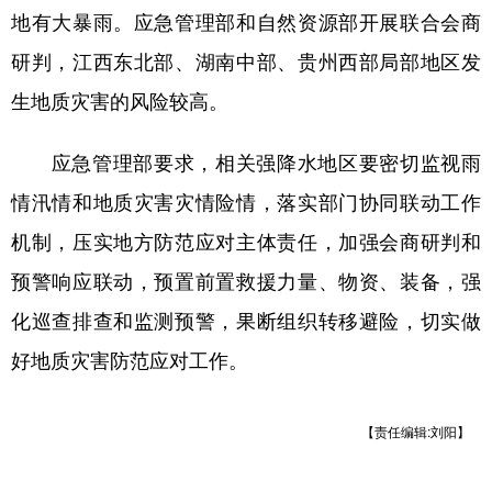
地有大暴雨。应急管理部和自然资源部开展联合会商
学术中国
乡村振兴
银龄
溯源中国
研判，江西东北部、湖南中部、贵州西部局部地区发
城市
旅游
能源
会展
生地质灾害的风险较高。
彩票
娱乐
时尚
悦读
应急管理部要求，相关强降水地区要密切监视雨
公益
一带一路
亚太网
上市公司
情汛情和地质灾害灾情险情，落实部门协同联动工作
文化产业
机制，压实地方防范应对主体责任，加强会商研判和
预警响应联动，预置前置救援力量、物资、装备，强
地方频道
化巡查排查和监测预警，果断组织转移避险，切实做
好地质灾害防范应对工作。
北京
天津
河北
山西
辽宁
吉林
上海
江苏
【责任编辑:刘阳】
浙江
安徽
福建
江西