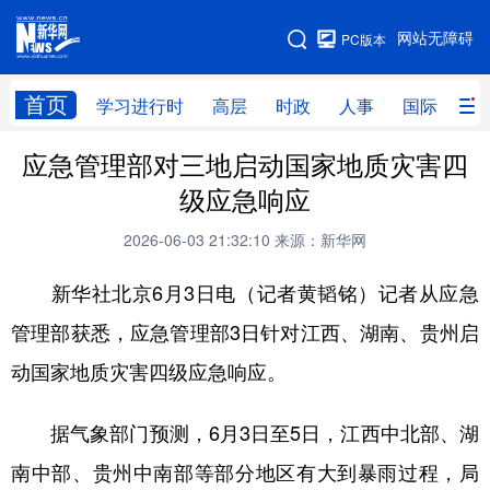
手机版
网站无障碍
PC版本
网站地图
首页
学习进行时
高层
时政
人事
国际
财
应急管理部对三地启动国家地质灾害四
学习进行时
高层
时政
人事
级应急响应
国际
财经
网评
港澳
2026-06-03 21:32:10
来源：新华网
台湾
思客智库
全球连线
教育
新华社北京6月3日电（记者黄韬铭）记者从应急
科技
科创
量子
体育
管理部获悉，应急管理部3日针对江西、湖南、贵州启
文化
书画
健康
军事
动国家地质灾害四级应急响应。
访谈
视频
图片
政务
据气象部门预测，6月3日至5日，江西中北部、湖
法律
中央文件
金融
汽车
南中部、贵州中南部等部分地区有大到暴雨过程，局
食品
人居
信息化
数字经济