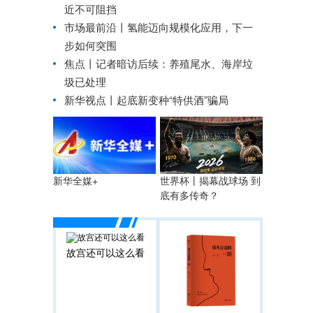
近不可阻挡
市场最前沿丨氢能迈向规模化应用，下一
步如何突围
焦点丨记者暗访后续：养殖尾水、海岸垃
圾已处理
新华视点丨
起底新变种“特供酒”骗局
世界杯丨揭幕战球场 到
新华全媒+
底有多传奇？
故宫还可以这么看