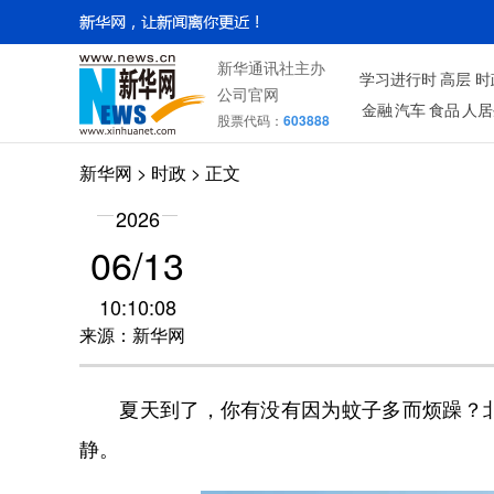
新华通讯社主办
学习进行时
高层
时
公司官网
金融
汽车
食品
人居
股票代码：
603888
新华网
>
时政
> 正文
2026
06/13
10:10:08
来源：新华网
夏天到了，你有没有因为蚊子多而烦躁？北
静。