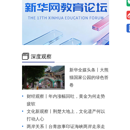
深度观察
新华全媒头条丨
大熊
猫国家公园的绿色答
卷
财经观察丨
年内涨幅回吐，黄金为何走势
疲软
文化新观察丨
荆楚大地上，文化遗产何以
打动人心
两岸关系丨
台青故事印证海峡两岸走亲走