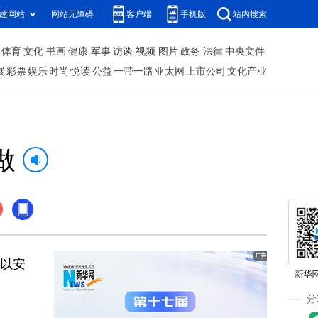
建网站
网站无障碍
客户端
手机版
站内搜索
体育
文化
书画
健康
军事
访谈
视频
图片
政务
法律
中央文件
展
彩票
娱乐
时尚
悦读
公益
一带一路
亚太网
上市公司
文化产业
做
以安