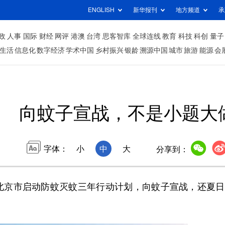
ENGLISH
新华报刊
地方频道
承
政
人事
国际
财经
网评
港澳
台湾
思客智库
全球连线
教育
科技
科创
量子
生活
信息化
数字经济
学术中国
乡村振兴
银龄
溯源中国
城市
旅游
能源
会
向蚊子宣战，不是小题大
字体：
小
中
大
分享到：
京市启动防蚊灭蚊三年行动计划，向蚊子宣战，还夏日