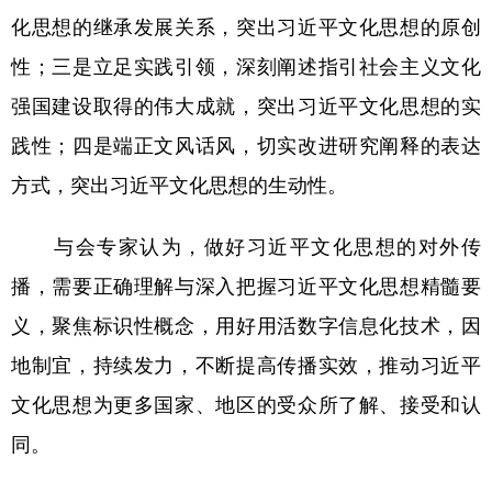
山东
河南
湖北
湖南
化思想的继承发展关系，突出习近平文化思想的原创
广东
广西
海南
重庆
性；三是立足实践引领，深刻阐述指引社会主义文化
四川
贵州
云南
西藏
强国建设取得的伟大成就，突出习近平文化思想的实
践性；四是端正文风话风，切实改进研究阐释的表达
陕西
甘肃
青海
宁夏
方式，突出习近平文化思想的生动性。
新疆
内蒙古
黑龙江
与会专家认为，做好习近平文化思想的对外传
多语种频道
播，需要正确理解与深入把握习近平文化思想精髓要
English
Español
Français
عربى
义，聚焦标识性概念，用好用活数字信息化技术，因
地制宜，持续发力，不断提高传播实效，推动习近平
Русский язык
日本語
한국어
文化思想为更多国家、地区的受众所了解、接受和认
Deutsch
Português
同。