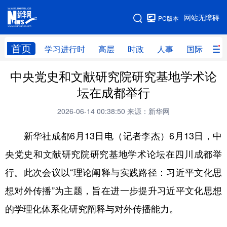
手机版
网站无障碍
PC版本
网站地图
首页
学习进行时
高层
时政
人事
国际
财
中央党史和文献研究院研究基地学术论
学习进行时
高层
时政
人事
坛在成都举行
国际
财经
网评
港澳
2026-06-14 00:38:50
来源：新华网
台湾
思客智库
全球连线
教育
新华社成都6月13日电（记者李杰）6月13日，中
科技
科创
量子
体育
央党史和文献研究院研究基地学术论坛在四川成都举
文化
书画
健康
军事
行。此次会议以“理论阐释与实践路径：习近平文化思
访谈
视频
图片
政务
想对外传播”为主题，旨在进一步提升习近平文化思想
法律
中央文件
金融
汽车
的学理化体系化研究阐释与对外传播能力。
食品
人居
信息化
数字经济