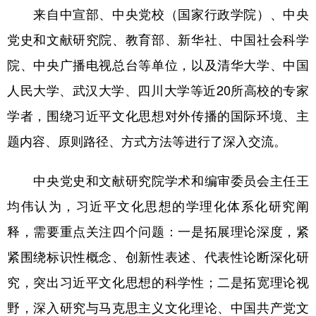
来自中宣部、中央党校（国家行政学院）、中央
学术中国
乡村振兴
银龄
溯源中国
党史和文献研究院、教育部、新华社、中国社会科学
城市
旅游
能源
会展
院、中央广播电视总台等单位，以及清华大学、中国
彩票
娱乐
时尚
悦读
人民大学、武汉大学、四川大学等近20所高校的专家
学者，围绕习近平文化思想对外传播的国际环境、主
公益
一带一路
亚太网
上市公司
题内容、原则路径、方式方法等进行了深入交流。
文化产业
中央党史和文献研究院学术和编审委员会主任王
地方频道
均伟认为，习近平文化思想的学理化体系化研究阐
释，需要重点关注四个问题：一是拓展理论深度，紧
北京
天津
河北
山西
紧围绕标识性概念、创新性表述、代表性论断深化研
辽宁
吉林
上海
江苏
究，突出习近平文化思想的科学性；二是拓宽理论视
浙江
安徽
福建
江西
野，深入研究与马克思主义文化理论、中国共产党文