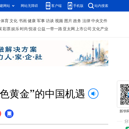
建网站
网站无障碍
客户端
手机版
站内搜索
体育
文化
书画
健康
军事
访谈
视频
图片
政务
法律
中央文件
展
彩票
娱乐
时尚
悦读
公益
一带一路
亚太网
上市公司
文化产业
色黄金”的中国机遇