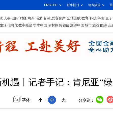
ENGLISH
新华报刊
地方频道
承
政
人事
国际
财经
网评
港澳
台湾
思客智库
全球连线
教育
科技
科创
量子
生活
信息化
数字经济
学术中国
乡村振兴
银龄
溯源中国
城市
旅游
能源
会
机遇丨记者手记：肯尼亚“绿
字体：
小
中
大
分享到：