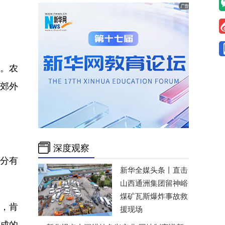
。农
毕郊外
。
深度观察
十分有
新华全媒头条丨
直击
山西通洲集团留神峪
煤矿瓦斯爆炸事故救
，肯
援现场
形成的