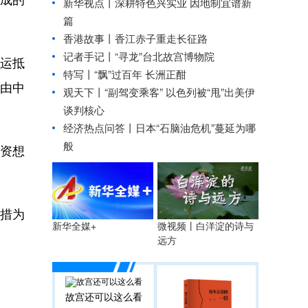
新华视点丨
深耕特色兴实业 因地制宜谱新
篇
香港故事丨香江赤子重走长征路
记者手记丨“寻龙”台北故宫博物院
运抵
特写丨“飘”过百年 长洲正酣
由中
观天下丨“副驾变乘客” 以色列被“甩”出美伊
谈判核心
经济热点问答丨日本“石脑油危机”蔓延为哪
般
投资想
措为
微视频丨白洋淀的诗与
新华全媒+
远方
故宫还可以这么看