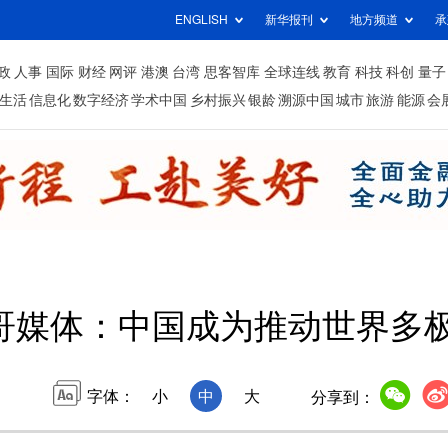
ENGLISH
新华报刊
地方频道
承
政
人事
国际
财经
网评
港澳
台湾
思客智库
全球连线
教育
科技
科创
量子
生活
信息化
数字经济
学术中国
乡村振兴
银龄
溯源中国
城市
旅游
能源
会
哥媒体：中国成为推动世界多
字体：
小
中
大
分享到：