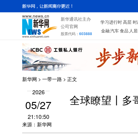
新华通讯社主办
学习进行时
高层
时
公司官网
金融
汽车
食品
人居
股票代码：
603888
新华网
>
一带一路
> 正文
2026
全球瞭望丨多
05/27
21:10:50
来源：新华网