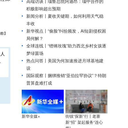
高端访谈丨瑙鲁总统阿迪昂：瑙中合作的
积极影响超出预期
新闻分析丨夏收关键期，如何利用天气稳
丰收
新华视点丨
“偷脸”纠纷频发，AI短剧侵权困
施歌】
局何解？
全球连线丨
“铿锵玫瑰”助力西北乡村女孩逐
梦绿茵场
热点问答丨美国为何加速推进月球基地建
人
设
国际观察丨
捆绑推销“亚伯拉罕协议”？特朗
普算盘难打成
街镇“探新”行丨老寨
新华全媒+
新“招” 架起服务“连心