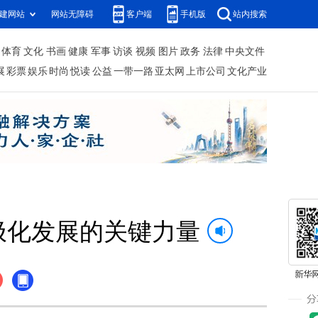
建网站
网站无障碍
客户端
手机版
站内搜索
体育
文化
书画
健康
军事
访谈
视频
图片
政务
法律
中央文件
展
彩票
娱乐
时尚
悦读
公益
一带一路
亚太网
上市公司
文化产业
极化发展的关键力量