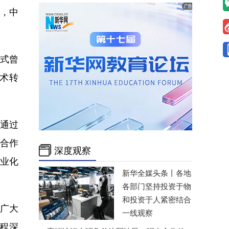
变，中
式曾
术转
通过
实合作
深度观察
业化
新华全媒头条丨
各地
各部门坚持投资于物
和投资于人紧密结合
广大
一线观察
程深