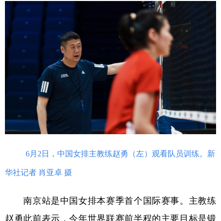
学术中国
乡村振兴
银龄
溯源中国
城市
旅游
能源
会展
彩票
娱乐
时尚
悦读
公益
一带一路
亚太网
上市公司
文化产业
地方频道
6月2日，中国女排主教练赵勇（左）观看队员训练。新
北京
天津
河北
山西
华社记者 肖亚卓 摄
辽宁
吉林
上海
江苏
南京站是中国女排本赛季首个国际赛事。主教练
浙江
安徽
福建
江西
赵勇此前表示，今年世界联赛前半程的主要目标是锻