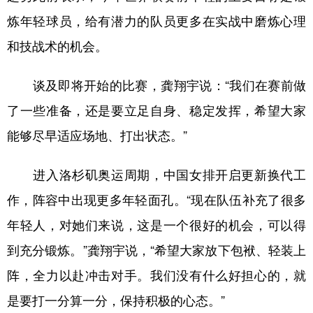
山东
河南
湖北
湖南
炼年轻球员，给有潜力的队员更多在实战中磨炼心理
广东
广西
海南
重庆
和技战术的机会。
四川
贵州
云南
西藏
谈及即将开始的比赛，龚翔宇说：“我们在赛前做
陕西
甘肃
青海
宁夏
了一些准备，还是要立足自身、稳定发挥，希望大家
新疆
内蒙古
黑龙江
能够尽早适应场地、打出状态。”
多语种频道
进入洛杉矶奥运周期，中国女排开启更新换代工
作，阵容中出现更多年轻面孔。“现在队伍补充了很多
English
Español
Français
عربى
年轻人，对她们来说，这是一个很好的机会，可以得
Русский язык
日本語
한국어
到充分锻炼。”龚翔宇说，“希望大家放下包袱、轻装上
Deutsch
Português
阵，全力以赴冲击对手。我们没有什么好担心的，就
是要打一分算一分，保持积极的心态。”