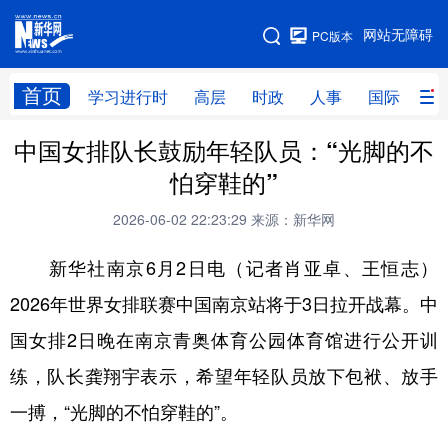
手机版
网站无障碍
PC版本
网站地图
首页
学习进行时
高层
时政
人事
国际
财
中国女排队长鼓励年轻队员：“光脚的不
学习进行时
高层
时政
人事
怕穿鞋的”
国际
财经
网评
港澳
2026-06-02 22:23:29
来源：新华网
台湾
思客智库
全球连线
教育
新华社南京6月2日电（记者肖亚卓、王恒志）
科技
科创
量子
体育
2026年世界女排联赛中国南京站将于3日拉开战幕。中
文化
书画
健康
军事
国女排2日晚在南京青奥体育公园体育馆进行公开训
访谈
视频
图片
政务
练，队长龚翔宇表示，希望年轻队员放下包袱、放手
法律
中央文件
金融
汽车
一搏，“光脚的不怕穿鞋的”。
食品
人居
信息化
数字经济