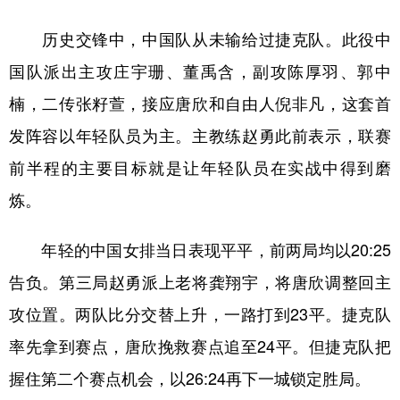
学术中国
乡村振兴
银龄
溯源中国
历史交锋中，中国队从未输给过捷克队。此役中
国队派出主攻庄宇珊、董禹含，副攻陈厚羽、郭中
城市
旅游
能源
会展
楠，二传张籽萱，接应唐欣和自由人倪非凡，这套首
彩票
娱乐
时尚
悦读
发阵容以年轻队员为主。主教练赵勇此前表示，联赛
公益
一带一路
亚太网
上市公司
前半程的主要目标就是让年轻队员在实战中得到磨
文化产业
炼。
年轻的中国女排当日表现平平，前两局均以20:25
地方频道
告负。第三局赵勇派上老将龚翔宇，将唐欣调整回主
北京
天津
河北
山西
攻位置。两队比分交替上升，一路打到23平。捷克队
辽宁
吉林
上海
江苏
率先拿到赛点，唐欣挽救赛点追至24平。但捷克队把
浙江
安徽
福建
江西
握住第二个赛点机会，以26:24再下一城锁定胜局。