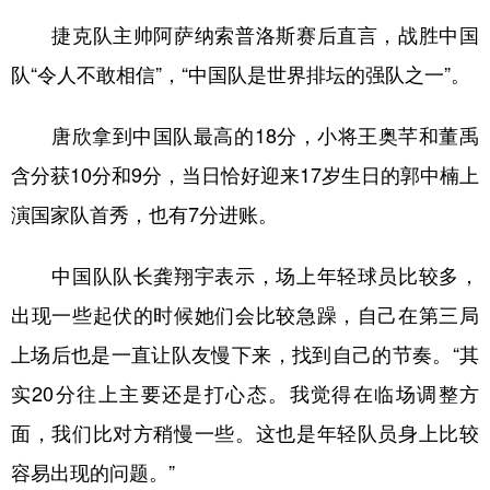
山东
河南
湖北
湖南
捷克队主帅阿萨纳索普洛斯赛后直言，战胜中国
广东
广西
海南
重庆
队“令人不敢相信”，“中国队是世界排坛的强队之一”。
四川
贵州
云南
西藏
唐欣拿到中国队最高的18分，小将王奥芊和董禹
陕西
甘肃
青海
宁夏
含分获10分和9分，当日恰好迎来17岁生日的郭中楠上
新疆
内蒙古
黑龙江
演国家队首秀，也有7分进账。
多语种频道
中国队队长龚翔宇表示，场上年轻球员比较多，
出现一些起伏的时候她们会比较急躁，自己在第三局
English
Español
Français
عربى
上场后也是一直让队友慢下来，找到自己的节奏。“其
Русский язык
日本語
한국어
实20分往上主要还是打心态。我觉得在临场调整方
Deutsch
Português
面，我们比对方稍慢一些。这也是年轻队员身上比较
容易出现的问题。”