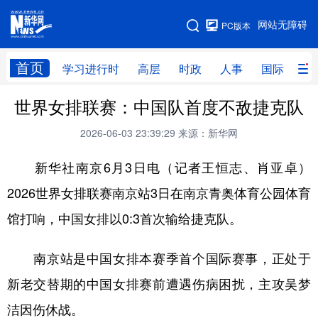
手机版
网站无障碍
PC版本
网站地图
首页
学习进行时
高层
时政
人事
国际
财
世界女排联赛：中国队首度不敌捷克队
学习进行时
高层
时政
人事
2026-06-03 23:39:29
来源：新华网
国际
财经
网评
港澳
新华社南京6月3日电（记者王恒志、肖亚卓）
台湾
思客智库
全球连线
教育
2026世界女排联赛南京站3日在南京青奥体育公园体育
科技
科创
量子
体育
馆打响，中国女排以0:3首次输给捷克队。
文化
书画
健康
军事
访谈
视频
图片
政务
南京站是中国女排本赛季首个国际赛事，正处于
新老交替期的中国女排赛前遭遇伤病困扰，主攻吴梦
法律
中央文件
金融
汽车
洁因伤休战。
食品
人居
信息化
数字经济