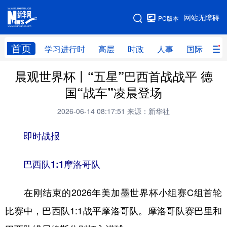
手机版
网站无障碍
PC版本
网站地图
首页
学习进行时
高层
时政
人事
国际
财
晨观世界杯丨“五星”巴西首战战平 德
学习进行时
高层
时政
人事
国“战车”凌晨登场
国际
财经
网评
港澳
2026-06-14 08:17:51
来源：新华社
台湾
思客智库
全球连线
教育
即时战报
科技
科创
量子
体育
文化
书画
健康
军事
巴西队1:1摩洛哥队
访谈
视频
图片
政务
在刚结束的2026年美加墨世界杯小组赛C组首轮
法律
中央文件
金融
汽车
比赛中，巴西队1:1战平摩洛哥队。摩洛哥队赛巴里和
食品
人居
信息化
数字经济