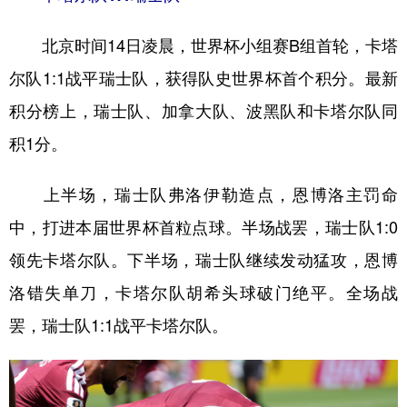
山东
河南
湖北
湖南
广东
广西
海南
重庆
北京时间14日凌晨，世界杯小组赛B组首轮，卡塔
尔队1:1战平瑞士队，获得队史世界杯首个积分。最新
四川
贵州
云南
西藏
积分榜上，瑞士队、加拿大队、波黑队和卡塔尔队同
陕西
甘肃
青海
宁夏
积1分。
新疆
内蒙古
黑龙江
上半场，瑞士队弗洛伊勒造点，恩博洛主罚命
多语种频道
中，打进本届世界杯首粒点球。半场战罢，瑞士队1:0
领先卡塔尔队。下半场，瑞士队继续发动猛攻，恩博
English
Español
Français
عربى
洛错失单刀，卡塔尔队胡希头球破门绝平。全场战
Русский язык
日本語
한국어
罢，瑞士队1:1战平卡塔尔队。
Deutsch
Português