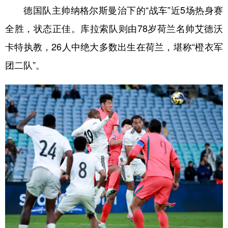
德国队主帅纳格尔斯曼治下的“战车”近5场热身赛
全胜，状态正佳。库拉索队则由78岁荷兰名帅艾德沃
卡特执教，26人中绝大多数出生在荷兰，堪称“橙衣军
团二队”。