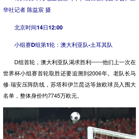
华社记者 陈益宸 摄
北京时间14日12:00
小组赛D组第1轮：澳大利亚队-土耳其队
D组首轮，澳大利亚队渴求胜利——他们上一次在
世界杯小组赛首轮取胜还要追溯到2006年。老队长马
修·瑞安压阵防线，苏塔和伊兰昆达等旅欧球员入围大
名单，整体身价约7745万欧元。