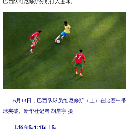
巴西队维尼修斯分别打入进球。
学术中国
乡村振兴
银龄
溯源中国
城市
旅游
能源
会展
彩票
娱乐
时尚
悦读
公益
一带一路
亚太网
上市公司
文化产业
地方频道
北京
天津
河北
山西
6月13日，巴西队球员维尼修斯（上）在比赛中带
辽宁
吉林
上海
江苏
球突破。新华社记者 胡星宇 摄
浙江
安徽
福建
江西
卡塔尔队1:1瑞士队