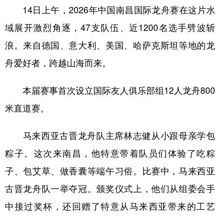
14日上午，2026年中国南昌国际龙舟赛在这片水
学术中国
乡村振兴
银龄
溯源中国
域展开激烈角逐，47支队伍、近1200名选手劈波斩
城市
旅游
能源
会展
浪。来自德国、意大利、美国、哈萨克斯坦等地的龙
彩票
娱乐
时尚
悦读
舟爱好者，跨越山海而来。
公益
一带一路
亚太网
上市公司
本届赛事首次设立国际友人俱乐部组12人龙舟800
文化产业
米直道赛。
马来西亚古晋龙舟队主席林志健从小跟母亲学包
地方频道
粽子。这次来南昌，他特意带着队员们体验了吃粽
北京
天津
河北
山西
子、包艾草、做香囊等端午习俗。比赛中，马来西亚
辽宁
吉林
上海
江苏
古晋龙舟队一举夺冠。颁奖仪式上，他们从组委会手
浙江
安徽
福建
江西
中接过奖杯，还回赠了特意从马来西亚带来的工艺