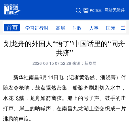
手机版
网站无障碍
PC版本
网站地图
首页
学习进行时
高层
时政
人事
国际
财
划龙舟的外国人“悟了”中国话里的“同舟
学习进行时
高层
时政
人事
共济”
国际
财经
网评
港澳
2026-06-15 07:52:26
来源：新华网
台湾
思客智库
全球连线
教育
新华社南昌6月14日电（记者黄浩然、潘晓菁）伴
科技
科创
量子
体育
随发令枪响，鼓点骤然密集。船桨齐刷刷切入水中，
文化
书画
健康
军事
水花飞溅，龙舟如箭离弦。船上的号子声、鼓手的击
访谈
视频
图片
政务
打声、岸上的呐喊声，在南昌九龙湖上空交织成一片
法律
中央文件
金融
汽车
沸腾的声浪。
食品
人居
信息化
数字经济