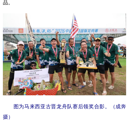
山东
河南
湖北
湖南
品。
广东
广西
海南
重庆
四川
贵州
云南
西藏
陕西
甘肃
青海
宁夏
新疆
内蒙古
黑龙江
多语种频道
English
Español
Français
عربى
Русский язык
日本語
한국어
图为马来西亚古晋龙舟队赛后领奖合影。（成奔
Deutsch
Português
摄）