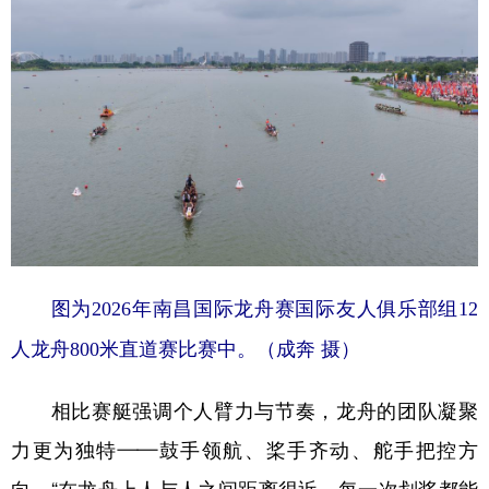
图为2026年南昌国际龙舟赛国际友人俱乐部组12
人龙舟800米直道赛比赛中。（成奔 摄）
相比赛艇强调个人臂力与节奏，龙舟的团队凝聚
力更为独特——鼓手领航、桨手齐动、舵手把控方
向。“在龙舟上人与人之间距离很近，每一次划桨都能