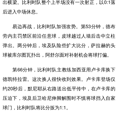
山东
河南
湖北
湖南
出横梁。比利时队整个上半场没有一次射正，以0:1落
后进入中场休息。
广东
广西
海南
重庆
四川
贵州
云南
西藏
易边再战，比利时队加强攻势。第53分钟，德布
陕西
甘肃
青海
宁夏
劳内主罚禁区前沿任意球，皮球越过人墙后击中立柱
弹出。两分钟后，埃及队险些扩大比分，萨拉赫的头
新疆
内蒙古
黑龙江
球被库尔图瓦扑出，阿舒尔面对补射机会将球打偏。
多语种频道
第66分钟，比利时队主教练加西亚用卢卡库换下
English
Español
Français
عربى
德凯特拉雷。这次换人很快收到效果。卢卡库登场仅
Русский язык
日本語
한국어
约20秒后，默尼耶从右路送出低平传中，在卢卡库的
压迫下，埃及后卫哈尼伸脚解围时不慎将球挡入自家
Deutsch
Português
球门，比利时队将比分扳为1:1。