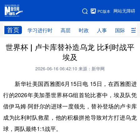
手机版
网站无障碍
PC版本
网站地图
首页
学习进行时
高层
时政
人事
国际
财
世界杯 | 卢卡库替补造乌龙 比利时战平
学习进行时
高层
时政
人事
埃及
国际
财经
网评
港澳
2026-06-16 06:42:10
来源：新华网
台湾
思客智库
全球连线
教育
新华社美国西雅图6月15日电 15日，在西雅图进
科技
科创
量子
体育
行的2026年美加墨世界杯G组首轮比赛中，埃及队凭
文化
书画
健康
军事
借伊马姆·阿舒尔的进球一度领先，替补登场的卢卡库
访谈
视频
图片
政务
成为比利时队救星，他的积极拼抢导致对方打进乌龙
法律
中央文件
金融
汽车
球，两队最终1:1战平。
食品
人居
信息化
数字经济