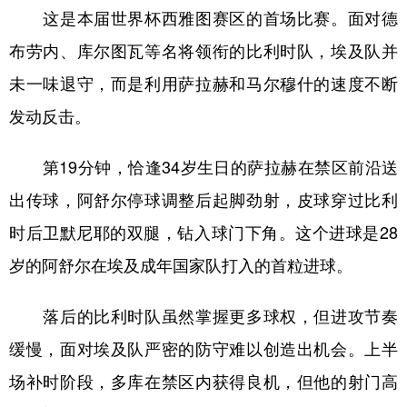
这是本届世界杯西雅图赛区的首场比赛。面对德
学术中国
乡村振兴
银龄
溯源中国
布劳内、库尔图瓦等名将领衔的比利时队，埃及队并
城市
旅游
能源
会展
未一味退守，而是利用萨拉赫和马尔穆什的速度不断
彩票
娱乐
时尚
悦读
发动反击。
公益
一带一路
亚太网
上市公司
第19分钟，恰逢34岁生日的萨拉赫在禁区前沿送
文化产业
出传球，阿舒尔停球调整后起脚劲射，皮球穿过比利
时后卫默尼耶的双腿，钻入球门下角。这个进球是28
地方频道
岁的阿舒尔在埃及成年国家队打入的首粒进球。
北京
天津
河北
山西
落后的比利时队虽然掌握更多球权，但进攻节奏
辽宁
吉林
上海
江苏
缓慢，面对埃及队严密的防守难以创造出机会。上半
浙江
安徽
福建
江西
场补时阶段，多库在禁区内获得良机，但他的射门高