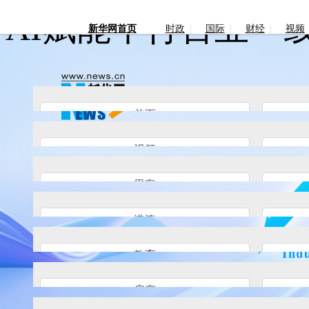
AI赋能千行百业一
新华网首页
时政
国际
财经
视频
首页
视频
思客
港澳
教育
房产