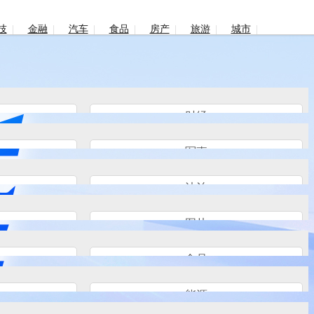
技
金融
汽车
食品
房产
旅游
城市
财经
军事
法治
图片
食品
能源