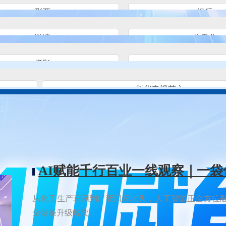
彩票
娱乐
悦读
信息化
摄影
新华电视英文
文化观察
科技观察
民生观察
国际看
AI赋能千行百业一线观察｜一袋
从化工生产车间到广袤田间地头，人工智能正全方位
全链条升级蜕变。